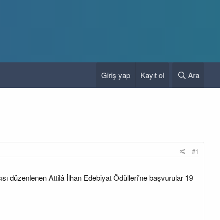
Giriş yap
Kayıt ol
Ara
#1
ncısı düzenlenen Attilâ İlhan Edebiyat Ödülleri’ne başvurular 19