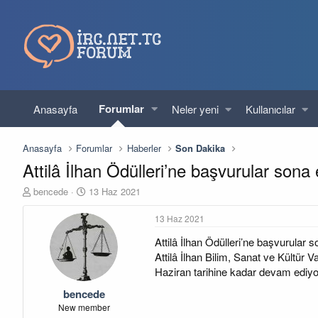
Forumlar
Anasayfa
Neler yeni
Kullanıcılar
Anasayfa
Forumlar
Haberler
Son Dakika
Attilâ İlhan Ödülleri’ne başvurular sona 
K
B
bencede
13 Haz 2021
o
a
n
ş
13 Haz 2021
u
l
Attilâ İlhan Ödülleri’ne başvurular s
y
a
u
n
Attilâ İlhan Bilim, Sanat ve Kültür V
b
g
Haziran tarihine kadar devam ediyo
a
ı
bencede
ş
ç
l
t
New member