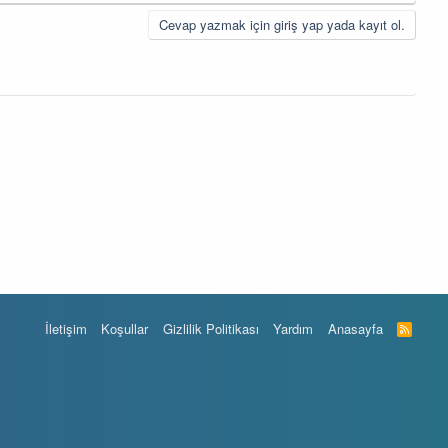
Cevap yazmak için giriş yap yada kayıt ol.
İletişim
Koşullar
Gizlilik Politikası
Yardım
Anasayfa
R
S
S