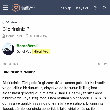
Giriş yap
Kayıt ol
Gündem
Bildirirsiniz ?
K
B
BordoBereli
18 Eki 2024
o
a
n
ş
BordoBereli
u
l
Genel Mod
Global Mod
y
a
u
n
b
g
18 Eki 2024
#1
a
ı
ş
ç
Bildirirsiniz Nedir?
l
t
a
a
Bildirirsiniz, Türkçede "bilgi vermek" anlamına gelen bir kelimedir
t
r
ve genellikle bir durumun, olayın ya da konunun ilgili kişilere
a
i
aktarılması gerektiği durumlarda kullanılır. Resmi yazışmalarda,
n
h
i
bildirimlerde veya iletişimde sıkça rastlanan bir ifadedir. Hukuk, iş
dünyası ve günlük yaşamda önemli bir yere sahiptir. Bildirirsiniz
ifadesi, cümle içerisinde genellikle bilgilendirici bir üslup ile