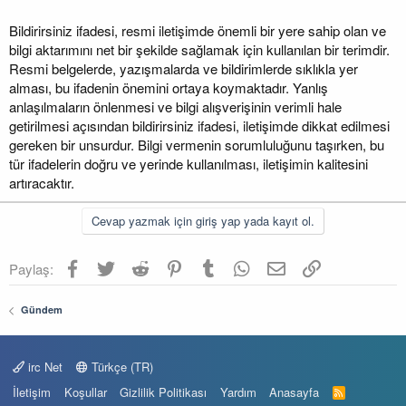
Bildirirsiniz ifadesi, resmi iletişimde önemli bir yere sahip olan ve
bilgi aktarımını net bir şekilde sağlamak için kullanılan bir terimdir.
Resmi belgelerde, yazışmalarda ve bildirimlerde sıklıkla yer
alması, bu ifadenin önemini ortaya koymaktadır. Yanlış
anlaşılmaların önlenmesi ve bilgi alışverişinin verimli hale
getirilmesi açısından bildirirsiniz ifadesi, iletişimde dikkat edilmesi
gereken bir unsurdur. Bilgi vermenin sorumluluğunu taşırken, bu
tür ifadelerin doğru ve yerinde kullanılması, iletişimin kalitesini
artıracaktır.
Cevap yazmak için giriş yap yada kayıt ol.
Facebook
Twitter
Reddit
Pinterest
Tumblr
WhatsApp
E-posta
Link
Paylaş:
Gündem
irc Net
Türkçe (TR)
İletişim
Koşullar
Gizlilik Politikası
Yardım
Anasayfa
R
S