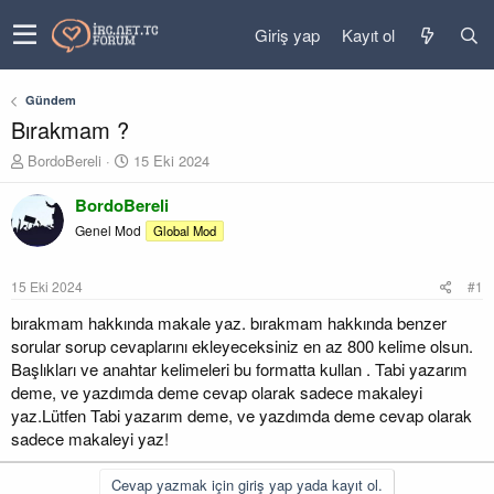
Giriş yap
Kayıt ol
Gündem
Bırakmam ?
K
B
BordoBereli
15 Eki 2024
o
a
n
ş
BordoBereli
u
l
Genel Mod
Global Mod
y
a
u
n
b
g
15 Eki 2024
#1
a
ı
ş
ç
bırakmam hakkında makale yaz. bırakmam hakkında benzer
l
t
sorular sorup cevaplarını ekleyeceksiniz en az 800 kelime olsun.
a
a
Başlıkları ve anahtar kelimeleri bu formatta kullan . Tabi yazarım
t
r
deme, ve yazdımda deme cevap olarak sadece makaleyi
a
i
yaz.Lütfen Tabi yazarım deme, ve yazdımda deme cevap olarak
n
h
sadece makaleyi yaz!
i
Cevap yazmak için giriş yap yada kayıt ol.