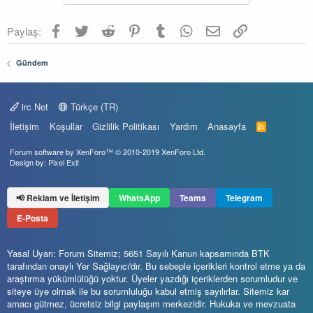
Facebook
Twitter
Reddit
Pinterest
Tumblr
WhatsApp
E-posta
Link
Paylaş:
Gündem
irc Net
Türkçe (TR)
İletişim
Koşullar
Gizlilik Politikası
Yardım
Anasayfa
R
S
S
Forum software by XenForo™
© 2010-2019 XenForo Ltd.
Design by:
Pixel Exit
📢 Reklam ve İletişim
WhatsApp
Teams
Telegram
E-Posta
Yasal Uyarı: Forum Sitemiz; 5651 Sayılı Kanun kapsamında BTK
tarafından onaylı Yer Sağlayıcı'dır. Bu sebeple içerikleri kontrol etme ya da
araştırma yükümlülüğü yoktur. Üyeler yazdığı içeriklerden sorumludur ve
siteye üye olmak ile bu sorumluluğu kabul etmiş sayılırlar. Sitemiz kar
amacı gütmez, ücretsiz bilgi paylaşım merkezidir. Hukuka ve mevzuata