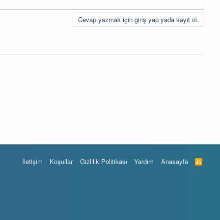
Cevap yazmak için giriş yap yada kayıt ol.
İletişim
Koşullar
Gizlilik Politikası
Yardım
Anasayfa
R
S
S