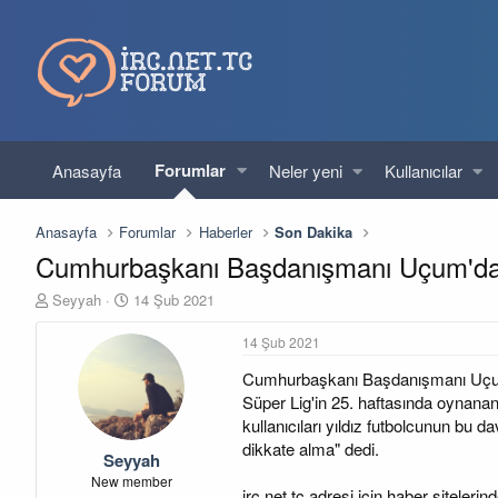
Forumlar
Anasayfa
Neler yeni
Kullanıcılar
Anasayfa
Forumlar
Haberler
Son Dakika
Cumhurbaşkanı Başdanışmanı Uçum'dan Me
K
B
Seyyah
14 Şub 2021
o
a
n
ş
14 Şub 2021
u
l
Cumhurbaşkanı Başdanışmanı Uçum'd
y
a
u
n
Süper Lig'in 25. haftasında oynan
b
g
kullanıcıları yıldız futbolcunun bu 
a
ı
dikkate alma" dedi.
Seyyah
ş
ç
l
t
New member
irc.net.tc adresi için haber sitelerind