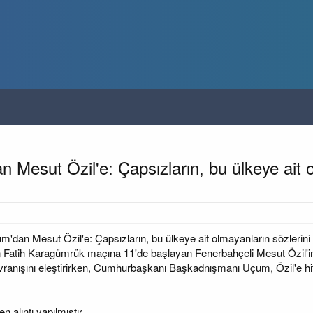
sut Özil'e: Çapsızların, bu ülkeye ait ol
an Mesut Özil'e: Çapsızların, bu ülkeye ait olmayanların sözlerini
an Fatih Karagümrük maçına 11'de başlayan Fenerbahçeli Mesut Özil'
davranışını eleştirirken, Cumhurbaşkanı Başkadnışmanı Uçum, Özil'e hit
en alıntı yapılmıştır.