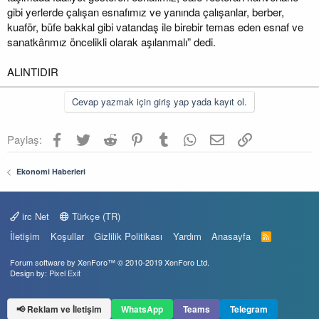
gibi yerlerde çalışan esnafımız ve yanında çalışanlar, berber,
kuaför, büfe bakkal gibi vatandaş ile birebir temas eden esnaf ve
sanatkârımız öncelikli olarak aşılanmalı” dedi.
ALINTIDIR
Cevap yazmak için giriş yap yada kayıt ol.
Facebook
Twitter
Reddit
Pinterest
Tumblr
WhatsApp
E-posta
Link
Paylaş:
Ekonomi Haberleri
irc Net
Türkçe (TR)
İletişim
Koşullar
Gizlilik Politikası
Yardım
Anasayfa
R
S
S
Forum software by XenForo™
© 2010-2019 XenForo Ltd.
Design by:
Pixel Exit
📢 Reklam ve İletişim
WhatsApp
Teams
Telegram