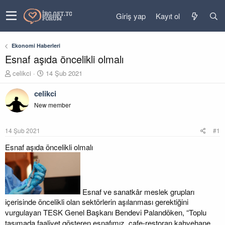
Giriş yap
Kayıt ol
Ekonomi Haberleri
Esnaf aşıda öncelikli olmalı
K
B
celikci
14 Şub 2021
o
a
n
ş
celikci
u
l
New member
y
a
u
n
b
g
14 Şub 2021
#1
a
ı
ş
ç
Esnaf aşıda öncelikli olmalı
l
t
a
a
t
r
a
i
n
h
Esnaf ve sanatkâr meslek grupları
i
içerisinde öncelikli olan sektörlerin aşılanması gerektiğini
vurgulayan TESK Genel Başkanı Bendevi Palandöken, “Toplu
taşımada faaliyet gösteren esnafımız, cafe-restoran kahvehane