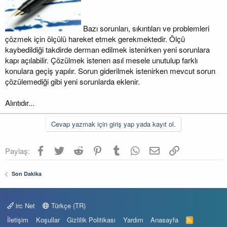
Bazı sorunları, sıkıntıları ve problemleri
çözmek için ölçülü hareket etmek gerekmektedir. Ölçü
kaybedildiği takdirde derman edilmek istenirken yeni sorunlara
kapı açılabilir. Çözülmek istenen asıl mesele unutulup farklı
konulara geçiş yapılır. Sorun giderilmek istenirken mevcut sorun
çözülemediği gibi yeni sorunlarda eklenir.
Alıntıdır...
Cevap yazmak için giriş yap yada kayıt ol.
Facebook
Twitter
Reddit
Pinterest
Tumblr
WhatsApp
E-posta
Link
Paylaş:
Son Dakika
irc Net
Türkçe (TR)
İletişim
Koşullar
Gizlilik Politikası
Yardım
Anasayfa
R
S