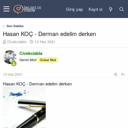
Giriş yap
Kayıt ol
Son Dakika
Hasan KOÇ - Derman edelim derken
K
B
Cicekciabla
13 Haz 2021
o
a
n
ş
Cicekciabla
u
l
Genel Mod
Global Mod
y
a
u
n
b
g
13 Haz 2021
#1
a
ı
ş
ç
Hasan KOÇ - Derman edelim derken
l
t
a
a
t
r
a
i
n
h
i