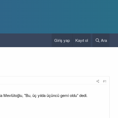
Giriş yap
Kayıt ol
Ara
#1
da Mevlütoğlu, "Bu, üç yılda üçüncü gemi oldu” dedi.