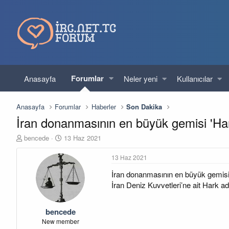
Forumlar
Anasayfa
Neler yeni
Kullanıcılar
Anasayfa
Forumlar
Haberler
Son Dakika
İran donanmasının en büyük gemisi 'Har
K
B
bencede
13 Haz 2021
o
a
n
ş
13 Haz 2021
u
l
İran donanmasının en büyük gemisi 
y
a
u
n
İran Deniz Kuvvetleri’ne ait Hark a
b
g
a
ı
bencede
ş
ç
l
t
New member