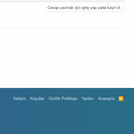
Cevap yazmak için giriş yap yada kayıt ol.
İletişim
Koşullar
Gizlilik Politikası
Yardım
Anasayfa
R
S
S