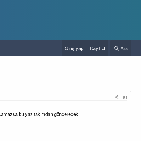
Giriş yap
Kayıt ol
Ara
#1
laşamazsa bu yaz takımdan gönderecek.