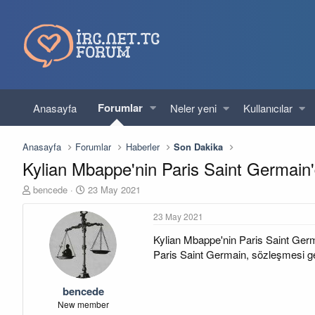
Forumlar
Anasayfa
Neler yeni
Kullanıcılar
Anasayfa
Forumlar
Haberler
Son Dakika
Kylian Mbappe'nin Paris Saint Germain'de
K
B
bencede
23 May 2021
o
a
n
ş
23 May 2021
u
l
Kylian Mbappe'nin Paris Saint Germa
y
a
u
n
Paris Saint Germain, sözleşmesi g
b
g
a
ı
bencede
ş
ç
l
t
New member