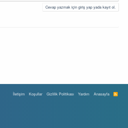
Cevap yazmak için giriş yap yada kayıt ol.
İletişim
Koşullar
Gizlilik Politikası
Yardım
Anasayfa
R
S
S