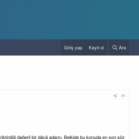
Giriş yap
Kayıt ol
Ara
#1
iktirdiği değerli bir dâvâ adamı. Belkide bu konuda en son söz