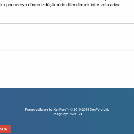
zim pencereye düşen izdüşümüde dillendirmek ister vefa adına.
Forum software by XenForo™
© 2010-2019 XenForo Ltd.
Design by:
Pixel Exit
osta