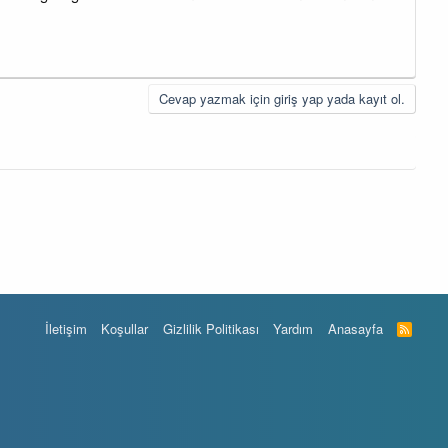
Cevap yazmak için giriş yap yada kayıt ol.
İletişim
Koşullar
Gizlilik Politikası
Yardım
Anasayfa
R
S
S