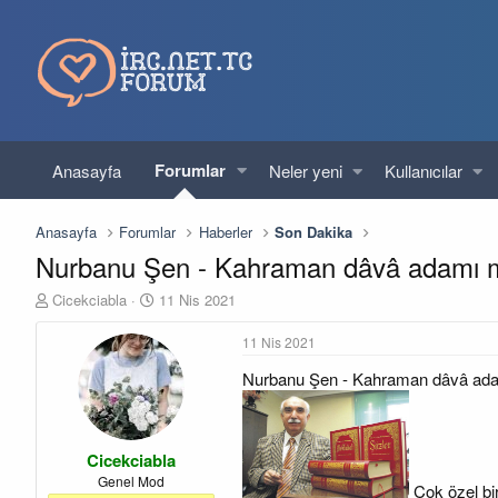
Forumlar
Anasayfa
Neler yeni
Kullanıcılar
Anasayfa
Forumlar
Haberler
Son Dakika
Nurbanu Şen - Kahraman dâvâ adamı 
K
B
Cicekciabla
11 Nis 2021
o
a
n
ş
11 Nis 2021
u
l
Nurbanu Şen - Kahraman dâvâ ad
y
a
u
n
b
g
a
ı
Cicekciabla
ş
ç
l
t
Genel Mod
Çok özel bir