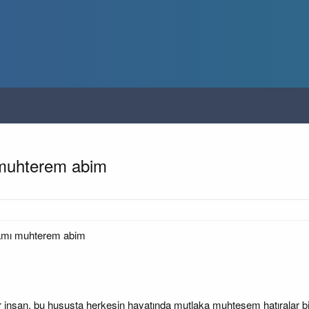
muhterem abim
amı muhterem abim
 insan, bu hususta herkesin hayatında mutlaka muhteşem hatıralar bir