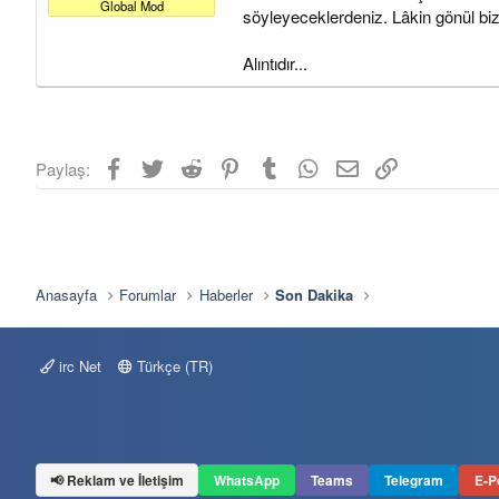
a
a
Global Mod
söyleyeceklerdeniz. Lâkin gönül bi
t
r
a
i
n
h
Alıntıdır...
i
Facebook
Twitter
Reddit
Pinterest
Tumblr
WhatsApp
E-posta
Link
Paylaş:
Anasayfa
Forumlar
Haberler
Son Dakika
irc Net
Türkçe (TR)
📢 Reklam ve İletişim
WhatsApp
Teams
Telegram
E-P