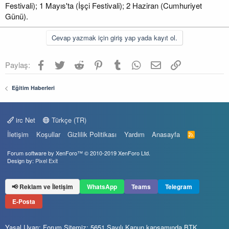
Festivali); 1 Mayıs'ta (İşçi Festivali); 2 Haziran (Cumhuriyet
Günü).
Cevap yazmak için giriş yap yada kayıt ol.
Facebook
Twitter
Reddit
Pinterest
Tumblr
WhatsApp
E-posta
Link
Paylaş:
Eğitim Haberleri
irc Net
Türkçe (TR)
İletişim
Koşullar
Gizlilik Politikası
Yardım
Anasayfa
R
S
S
Forum software by XenForo™
© 2010-2019 XenForo Ltd.
Design by:
Pixel Exit
📢 Reklam ve İletişim
WhatsApp
Teams
Telegram
E-Posta
Yasal Uyarı: Forum Sitemiz; 5651 Sayılı Kanun kapsamında BTK