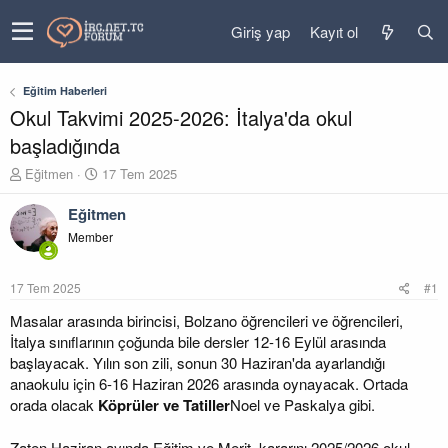
Giriş yap
Kayıt ol
Eğitim Haberleri
Okul Takvimi 2025-2026: İtalya'da okul
başladığında
K
B
Eğitmen
17 Tem 2025
o
a
n
ş
Eğitmen
u
l
Member
y
a
u
n
b
g
17 Tem 2025
#1
a
ı
ş
ç
Masalar arasında birincisi, Bolzano öğrencileri ve öğrencileri,
l
t
İtalya sınıflarının çoğunda bile dersler 12-16 Eylül arasında
a
a
başlayacak. Yılın son zili, sonun 30 Haziran'da ayarlandığı
t
r
anaokulu için 6-16 Haziran 2026 arasında oynayacak. Ortada
a
i
orada olacak
Köprüler ve Tatiller
Noel ve Paskalya gibi.
n
h
i
Zaten Haziran ayında Eğitim ve Merit, kararını 2025/2026 okul