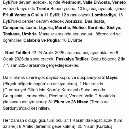
Eylül'de devam edecek. İçinde
Piedmont, Valle D'Aosta, Veneto
ve özerk eyalette
Trento
Bunun yerine, 10 kişi başlayacak; içinde
Friuli Venezia Giulia
11 Eylül; 12 sırası olacak
Lombardiya
. 15
Eylül'deki dersler devam edecek
Abruzzo, Basilicata,
Campania, Lazio, Liguria, Marche, Molise, Sardinia, Sicilya,
Toskana, Umbria
. Masalar arasında sonuncusu, öğrencileri ve
öğrencileri
Calabria ve Puglia
: 16 Eylül'de.
.
Noel Tatilleri
22-24 Aralık 2025 arasında başlayacaklar ve 6
Ocak 2026'da sona erecek.
Paskalya Tatilleri
Çoğu bölgede 2 ila
7 Nisan 2026 arasında gerçekleşecekler.
Dahil olmak üzere çok sayıda köprü ve süspansiyon
2 Mayıs
(Birçok bölgede öngörülen askıya alma), 1 Haziran'da
(Cumhuriyet Günü için Köprü); Karnaval (Şubat ayında
Campania, Lombardiya, Piedmont, Veneto, Valle D'Aosta'da
planlanan askıya alma);
31 Ekim ve 28 Nisan
(Trento ve
Sardunya'daki kesintiler).
Her zaman olduğu gibi, tüm okullar 1 Kasım'da kapatılacak (tüm
azizler); 8 Aralık (tertemiz gebe kalma); 25 Nisan (Kurtuluş