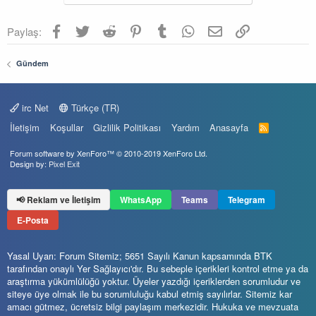
Facebook
Twitter
Reddit
Pinterest
Tumblr
WhatsApp
E-posta
Link
Paylaş:
Gündem
irc Net
Türkçe (TR)
İletişim
Koşullar
Gizlilik Politikası
Yardım
Anasayfa
R
S
S
Forum software by XenForo™
© 2010-2019 XenForo Ltd.
Design by:
Pixel Exit
📢 Reklam ve İletişim
WhatsApp
Teams
Telegram
E-Posta
Yasal Uyarı: Forum Sitemiz; 5651 Sayılı Kanun kapsamında BTK
tarafından onaylı Yer Sağlayıcı'dır. Bu sebeple içerikleri kontrol etme ya da
araştırma yükümlülüğü yoktur. Üyeler yazdığı içeriklerden sorumludur ve
siteye üye olmak ile bu sorumluluğu kabul etmiş sayılırlar. Sitemiz kar
amacı gütmez, ücretsiz bilgi paylaşım merkezidir. Hukuka ve mevzuata