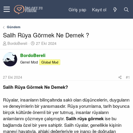
Giriş yap
Kayıt ol
Gündem
Salih Rüya Görmek Ne Demek ?
K
B
BordoBereli
27 Eki 2024
o
a
n
ş
BordoBereli
u
l
Genel Mod
Global Mod
y
a
u
n
b
g
27 Eki 2024
#1
a
ı
ş
ç
Salih Rüya Görmek Ne Demek?
l
t
a
a
Rüyalar, insanların bilinçaltında saklı olan düşüncelerin, duyguların
t
r
ve deneyimlerin bir yansımasıdır. Rüya yorumlama, tarih boyunca
a
i
birçok kültürde önemli bir yer tutmuş, insanlar rüyaların
n
h
i
anlamlarını çözmeye çalışmıştır.
Salih rüya görmek
ise bu
bağlamda özel bir yere sahiptir. Salih rüyalar, genellikle kişinin
manevi hayatıyla, ahlaki değerleriyle ve inancı ile doğrudan