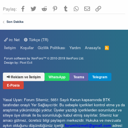
Facebook
Twitter
Reddit
Pinterest
Tumblr
WhatsApp
E-posta
Link
Paylaş:
Son Dakika
irc Net
Türkçe (TR)
İletişim
Koşullar
Gizlilik Politikası
Yardım
Anasayfa
R
S
S
Forum software by XenForo™
© 2010-2019 XenForo Ltd.
Design by:
Pixel Exit
📢 Reklam ve İletişim
WhatsApp
Teams
Telegram
E-Posta
Yasal Uyarı: Forum Sitemiz; 5651 Sayılı Kanun kapsamında BTK
tarafından onaylı Yer Sağlayıcı'dır. Bu sebeple içerikleri kontrol etme ya da
araştırma yükümlülüğü yoktur. Üyeler yazdığı içeriklerden sorumludur ve
siteye üye olmak ile bu sorumluluğu kabul etmiş sayılırlar. Sitemiz kar
amacı gütmez, ücretsiz bilgi paylaşım merkezidir. Hukuka ve mevzuata
aykırı olduğunu düşündüğünüz içeriği
forumhizmeti@gmail.com
adresi