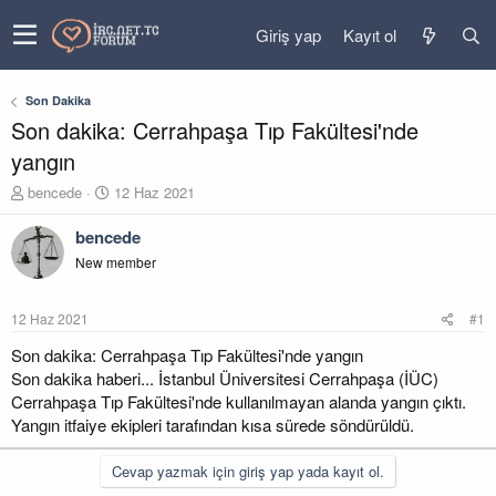
Giriş yap
Kayıt ol
Son Dakika
Son dakika: Cerrahpaşa Tıp Fakültesi'nde
yangın
K
B
bencede
12 Haz 2021
o
a
n
ş
bencede
u
l
New member
y
a
u
n
b
g
12 Haz 2021
#1
a
ı
ş
ç
Son dakika: Cerrahpaşa Tıp Fakültesi'nde yangın
l
t
Son dakika haberi... İstanbul Üniversitesi Cerrahpaşa (İÜC)
a
a
Cerrahpaşa Tıp Fakültesi'nde kullanılmayan alanda yangın çıktı.
t
r
Yangın itfaiye ekipleri tarafından kısa sürede söndürüldü.
a
i
n
h
i
Cevap yazmak için giriş yap yada kayıt ol.