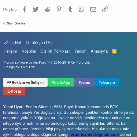
Facebook
Twitter
Reddit
Pinterest
Tumblr
WhatsApp
E-posta
Link
Paylaş:
Son Dakika
irc Net
Türkçe (TR)
İletişim
Koşullar
Gizlilik Politikası
Yardım
Anasayfa
R
S
S
Forum software by XenForo™
© 2010-2019 XenForo Ltd.
Design by:
Pixel Exit
📢 Reklam ve İletişim
WhatsApp
Teams
Telegram
E-Posta
Yasal Uyarı: Forum Sitemiz; 5651 Sayılı Kanun kapsamında BTK
tarafından onaylı Yer Sağlayıcı'dır. Bu sebeple içerikleri kontrol etme ya da
araştırma yükümlülüğü yoktur. Üyeler yazdığı içeriklerden sorumludur ve
siteye üye olmak ile bu sorumluluğu kabul etmiş sayılırlar. Sitemiz kar
amacı gütmez, ücretsiz bilgi paylaşım merkezidir. Hukuka ve mevzuata
aykırı olduğunu düşündüğünüz içeriği
forumhizmeti@gmail.com
adresi