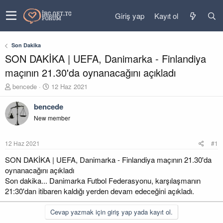
Giriş yap
Kayıt ol
Son Dakika
SON DAKİKA | UEFA, Danimarka - Finlandiya
maçının 21.30'da oynanacağını açıkladı
K
B
bencede
12 Haz 2021
o
a
n
ş
bencede
u
l
New member
y
a
u
n
b
g
12 Haz 2021
#1
a
ı
ş
ç
SON DAKİKA | UEFA, Danimarka - Finlandiya maçının 21.30'da
l
t
oynanacağını açıkladı
a
a
Son dakika... Danimarka Futbol Federasyonu, karşılaşmanın
t
r
21:30'dan itibaren kaldığı yerden devam edeceğini açıkladı.
a
i
n
h
i
Cevap yazmak için giriş yap yada kayıt ol.