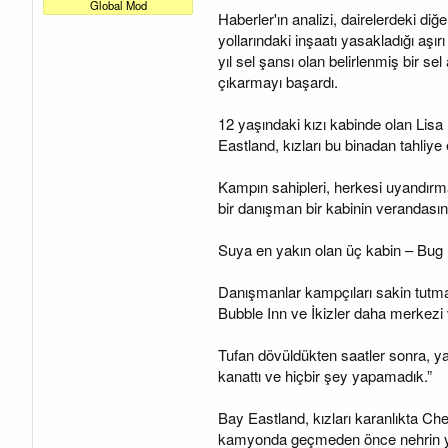
a
a
Global Mod
Haberler'ın analizi, dairelerdeki diğ
t
r
a
i
yollarındaki inşaatı yasakladığı aşır
n
h
yıl sel şansı olan belirlenmiş bir 
i
çıkarmayı başardı.
12 yaşındaki kızı kabinde olan Lisa 
Eastland, kızları bu binadan tahliye 
Kampın sahipleri, herkesi uyandırm
bir danışman bir kabinin verandasında
Suya en yakın olan üç kabin – Bug
Danışmanlar kampçıları sakin tutmay
Bubble Inn ve İkizler daha merkezi 
Tufan dövüldükten saatler sonra, ya
kanattı ve hiçbir şey yapamadık.”
Bay Eastland, kızları karanlıkta Ch
kamyonda geçmeden önce nehrin yakın