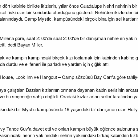
er dört kabinle birlikte ikizlerin, yıllar önce Guadalupe Nehri nehrinin b
ı sel riski olan bir koridorda oturduğunu gösterdi. Nehirden ikizlerden 
sel alanındaydı. Camp Mystic, kampüsündeki birçok bina için sel kartla
Miller'a göre, saat 2: 00'de saat 2: 00'de bir danışman nehre en yakın 
etti, dedi Bayan Miller.
ak ve kampın kampındaki birçok kızı toplamak için kabinden kabine 
 durdu ve el feneri ile parladı ve yardım için çığlık attı.
 House, Look Inn ve Hangout – Camp sözcüsü Bay Carr'a göre tahliye 
a çalıştılar. Bazıları kızlarının ormana dayanan kabin serisinin ark
ve bu seçeneğe sahip değildi. Oradaki kızlar artan seller tarafından y
kındaki bir Mystic kampüsünde 19 yaşındaki bir danışman olan Holly K
evy Tahoe Suv'a davet etti ve onları kampın büyük eğlence salonuna sü
ındaki nehrin yakınındaki nehrin yakınındaki birkaç kabinden kızları 