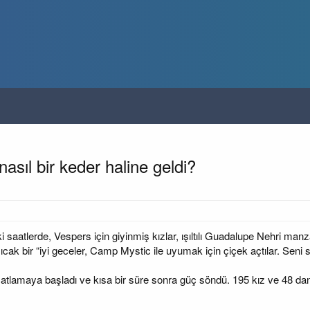
asıl bir keder haline geldi?
aatlerde, Vespers için giyinmiş kızlar, ışıltılı Guadalupe Nehri man
 sıcak bir “iyi geceler, Camp Mystic ile uyumak için çiçek açtılar. Seni
çatlamaya başladı ve kısa bir süre sonra güç söndü. 195 kız ve 48 d