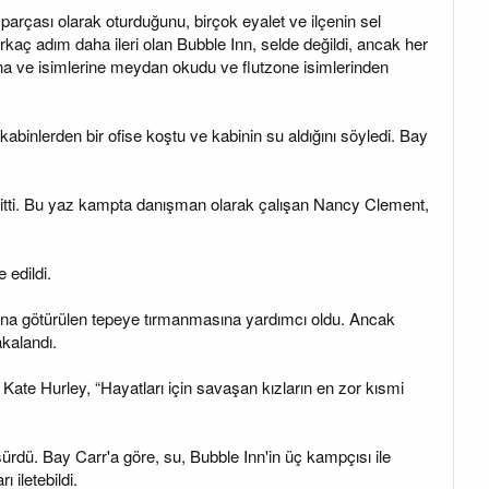
ir parçası olarak oturduğunu, birçok eyalet ve ilçenin sel
birkaç adım daha ileri olan Bubble Inn, selde değildi, ancak her
rına ve isimlerine meydan okudu ve flutzone isimlerinden
kabinlerden bir ofise koştu ve kabinin su aldığını söyledi. Bay
gitti. Bu yaz kampta danışman olarak çalışan Nancy Clement,
edildi.
asına götürülen tepeye tırmanmasına yardımcı oldu. Ancak
akalandı.
ate Hurley, “Hayatları için savaşan kızların en zor kısmi
rdü. Bay Carr'a göre, su, Bubble Inn'in üç kampçısı ile
iletebildi.