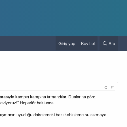
Giriş yap
Kayıt ol
Ara
#1
zarasıyla kampın kampına tırmandılar. Dualarına göre,
 seviyoruz!” Hoparlör hakkında.
anışmanın uyuduğu dairelerdeki bazı kabinlerde su sızmaya