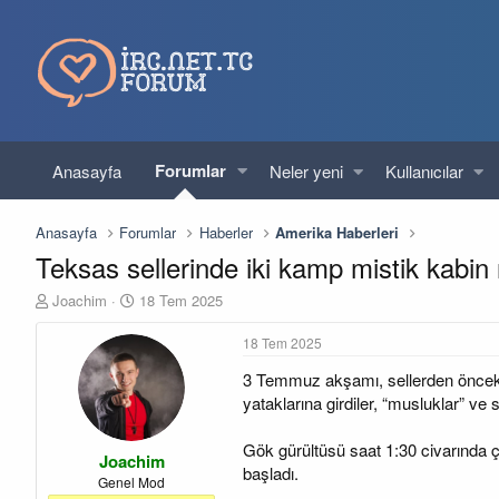
Forumlar
Anasayfa
Neler yeni
Kullanıcılar
Anasayfa
Forumlar
Haberler
Amerika Haberleri
Teksas sellerinde iki kamp mistik kabin n
K
B
Joachim
18 Tem 2025
o
a
n
ş
18 Tem 2025
u
l
3 Temmuz akşamı, sellerden önceki s
y
a
u
n
yataklarına girdiler, “musluklar” ve
b
g
a
ı
Gök gürültüsü saat 1:30 civarında 
Joachim
ş
ç
başladı.
l
t
Genel Mod