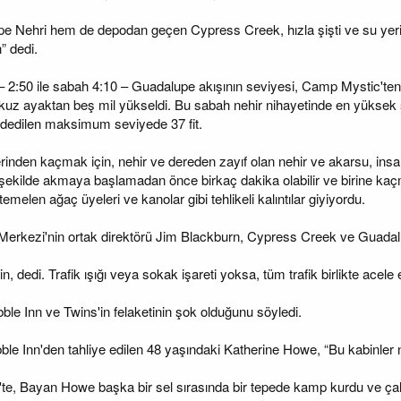
ehri hem de depodan geçen Cypress Creek, hızla şişti ve su yerin üz
” dedi.
– 2:50 ile sabah 4:10 – Guadalupe akışının seviyesi, Camp Mystic'ten
kuz ayaktan beş mil yükseldi. Bu sabah nehir nihayetinde en yüksek s
dedilen maksimum seviyede 37 fit.
lerinden kaçmak için, nehir ve dereden zayıf olan nehir ve akarsu, insa
bir şekilde akmaya başlamadan önce birkaç dakika olabilir ve birine kaçm
emelen ağaç üyeleri ve kanolar gibi tehlikeli kalıntılar giyiyordu.
a Merkezi'nin ortak direktörü Jim Blackburn, Cypress Creek ve Guadalu
n, dedi. Trafik ışığı veya sokak işareti yoksa, tüm trafik birlikte acele 
le Inn ve Twins'in felaketinin şok olduğunu söyledi.
bble Inn'den tahliye edilen 48 yaşındaki Katherine Howe, “Bu kabinler n
e, Bayan Howe başka bir sel sırasında bir tepede kamp kurdu ve çalışan