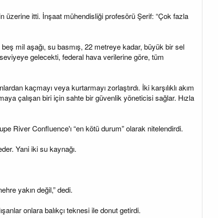
erine itti. İnşaat mühendisliği profesörü Şerif: “Çok fazla
 beş mil aşağı, su basmış, 22 metreye kadar, büyük bir sel
eviyeye gelecekti, federal hava verilerine göre, tüm
nlardan kaçmayı veya kurtarmayı zorlaştırdı. İki karşılıklı akım
aya çalışan biri için sahte bir güvenlik yöneticisi sağlar. Hızla
pe River Confluence'ı “en kötü durum” olarak nitelendirdi.
eder. Yani iki su kaynağı.
ehre yakın değil,” dedi.
lar onlara balıkçı teknesi ile donut getirdi.