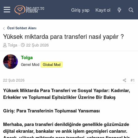
Giriş yap
Kayıt ol
Özel Sohbet Alanı
Yüksek miktarda para transferi nasıl yapılır ?
K
B
Tolga
22 Şub 2026
o
a
n
ş
Tolga
u
l
Genel Mod
Global Mod
y
a
u
n
b
g
22 Şub 2026
#1
a
ı
ş
ç
Yüksek Miktarda Para Transferi ve Sosyal Yapılar: Kadınlar,
l
t
Erkekler ve Toplumsal Eşitsizlikler Üzerine Bir Bakış
a
a
t
r
Giriş: Para Transferinin Toplumsal Yansıması
a
i
n
h
i
Merhaba, para transferi denildiğinde genellikle gözümüzde
dijital ekranlar, bankalar ve anlık işlem geçmişleri canlanır.
Ancak, yüksek miktarda para transferi, yalnızca finansal bir