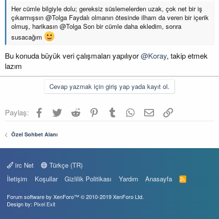
Her cümle bilgiyle dolu; gereksiz süslemelerden uzak, çok net bir iş
çıkarmışsın @Tolga Faydalı olmanın ötesinde ilham da veren bir içerik
olmuş, harikasın @Tolga Son bir cümle daha ekledim, sonra
susacağım
Bu konuda büyük veri çalışmaları yapılıyor
@Koray
, takip etmek
lazım
Cevap yazmak için giriş yap yada kayıt ol.
Facebook
Twitter
Reddit
Pinterest
Tumblr
WhatsApp
E-posta
Link
Paylaş:
Özel Sohbet Alanı
irc Net
Türkçe (TR)
İletişim
Koşullar
Gizlilik Politikası
Yardım
Anasayfa
R
S
S
Forum software by XenForo™
© 2010-2019 XenForo Ltd.
Design by:
Pixel Exit