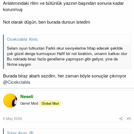
Anlatımındaki ritim ve bütünlük yazının başından sonuna kadar
korunmuş
Not olarak düşün, ben burada dursun istedim
Cicekciabla' Alıntı:
Selam oyun tutkunları Farklı okur seviyelerine hitap edecek şekilde
çok güzel denge kurmuşsun Hafif bir not bıraktım, umarım katkısı olur
Bu noktada biraz fazla genelleme yapmışsın gibi geliyor, yine de
fikrine saygım
Burada biraz abartı sezdim, her zaman böyle sonuçlar çıkmıyor
@Cicekciabla
Neseli
Genel Mod
Global Mod
6 May 2026
#6
Tolga' Alıntı: