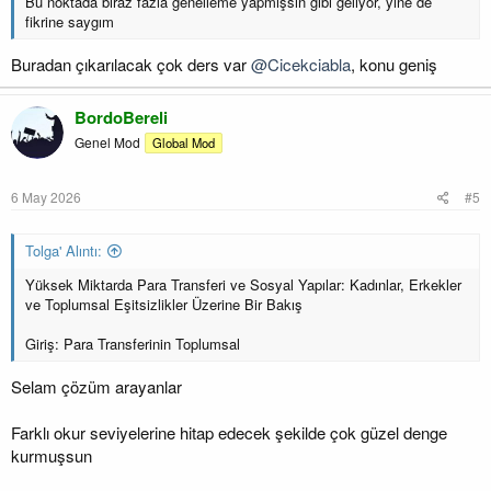
Bu noktada biraz fazla genelleme yapmışsın gibi geliyor, yine de
fikrine saygım
Buradan çıkarılacak çok ders var
@Cicekciabla
, konu geniş
BordoBereli
Genel Mod
Global Mod
6 May 2026
#5
Tolga' Alıntı:
Yüksek Miktarda Para Transferi ve Sosyal Yapılar: Kadınlar, Erkekler
ve Toplumsal Eşitsizlikler Üzerine Bir Bakış
Giriş: Para Transferinin Toplumsal
Selam çözüm arayanlar
Farklı okur seviyelerine hitap edecek şekilde çok güzel denge
kurmuşsun