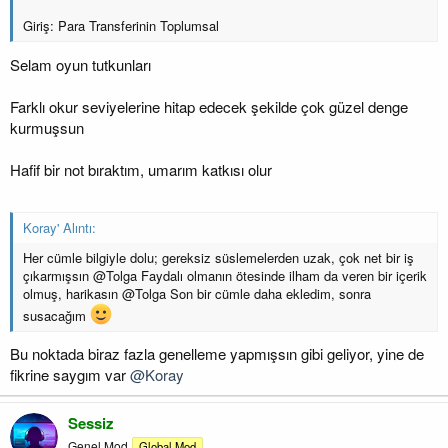
Giriş: Para Transferinin Toplumsal
Selam oyun tutkunları
Farklı okur seviyelerine hitap edecek şekilde çok güzel denge
kurmuşsun
Hafif bir not bıraktım, umarım katkısı olur
Koray' Alıntı:
Her cümle bilgiyle dolu; gereksiz süslemelerden uzak, çok net bir iş
çıkarmışsın @Tolga Faydalı olmanın ötesinde ilham da veren bir içerik
olmuş, harikasın @Tolga Son bir cümle daha ekledim, sonra
susacağım
Bu noktada biraz fazla genelleme yapmışsın gibi geliyor, yine de
fikrine saygım var
@Koray
Sessiz
Genel Mod
Global Mod