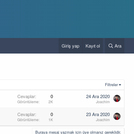
Giriş yap
Kayıt ol
Ara
Filtreler
Cevaplar
0
24 Ara 2020
Görüntüleme
2K
Joachim
Cevaplar
0
23 Ara 2020
Görüntüleme
1K
Joachim
Buraya mesaj yazmak için üye olmanız gereklidir.