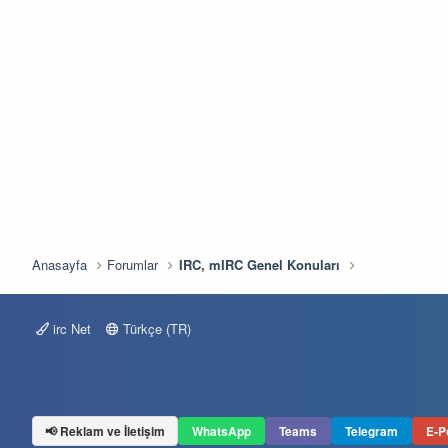
Anasayfa
Forumlar
IRC, mIRC Genel Konuları
irc Net
Türkçe (TR)
📢 Reklam ve İletişim
WhatsApp
Teams
Telegram
E-P