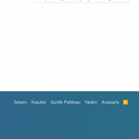
İletişim
Koşullar
Gizlilik Politikası
Yardım
Anasayfa
R
S
S