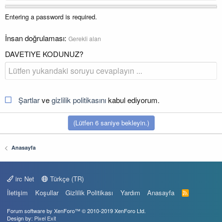
Entering a password is required.
İnsan doğrulaması
Gerekli alan
DAVETIYE KODUNUZ?
Şartlar
ve
gizlilik politikasını
kabul ediyorum.
(Lütfen
6
saniye bekleyin.)
Anasayfa
irc Net
Türkçe (TR)
İletişim
Koşullar
Gizlilik Politikası
Yardım
Anasayfa
R
S
S
Forum software by XenForo™
© 2010-2019 XenForo Ltd.
Design by:
Pixel Exit