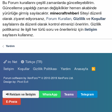
Bu Forum kurallarını çeşitli zamanlarda güncelleyebilirim.
Güncelleme yapıldığı zaman değişiklikler hemen akabinde
yürürlüğe girmiş sayılacaktır.
minecraftrehberi
Siteyi düzenli
olarak ziyaret ediyorsanız,
Forum Kuralları
,
Gizlilik
ve
Koşullar
sayfalarını da düzenli olarak kontrol etmenizi öneririm. Gizlilik
politikamız ile ilgili her türlü soru ve önerileriniz için
iletişim
sayfasını kullanınız.
Yardım
irc Net
Türkçe (TR)
İletişim
Koşullar
Gizlilik Politikası
Yardım
Anasayfa
R
S
S
Forum software by XenForo™
© 2010-2019 XenForo Ltd.
Design by:
Pixel Exit
📢 Reklam ve İletişim
WhatsApp
Teams
Telegram
E-Posta