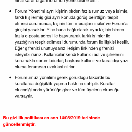
nihai karar organı forumun yöneticisine aittir.
Forum Yönetimi aynı kişinin birden fazla rumuz veya isimle,
farklı kişilermiş gibi aynı konuda görüş belirttiğini tespit
etmesi durumunda, kişinin tüm mesajlarını siler ve Forum'a
girişini yasaklar. Yine buna bağlı olarak aynı kişinin birden
fazla e-posta adresi ile başvurarak farklı isimler ile
yazdığının tespit edilmesi durumunda forum ile ilişkisi kesilir.
Eğer şifrenizi unuttuysanız iletişim linkinden şifrenizi
isteyebilirsiniz. Kullanıcılar kendi kullanıcı adı ve şifrelerini
korumakla sorumludurlar; başkası kullanır ve kural dışı yazı
olursa forumdan uzaklaştırılırlar.
Forumumuz yönetimi gerek görüldüğü takdirde bu
kurallarda değişiklik yapma hakkına sahiptir. Kurallar
eklendiği anda yürürlüğe girer ve tüm üyelerin okuduğu
varsayılır.
Bu gizlilik politikası en son 14/08/2019 tarihinde
güncellenmiştir.