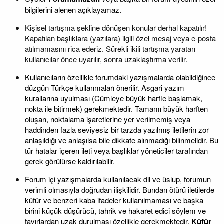
bilgilerini alenen açıklayamaz.
Kişisel tartışma şekline dönüşen konular derhal kapatılır!
Kapatılan başlıklara (yazılara) ilgili özel mesaj veya e-posta
atılmamasını rica ederiz. Sürekli ikili tartışma yaratan
kullanıcılar önce uyarılır, sonra uzaklaştırma verilir.
Kullanıcıların özellikle forumdaki yazışmalarda olabildiğince
düzgün Türkçe kullanmaları önerilir. Asgari yazım
kurallarına uyulması (Cümleye büyük harfle başlamak,
nokta ile bitirmek) gerekmektedir. Tamamı büyük harften
oluşan, noktalama işaretlerine yer verilmemiş veya
haddinden fazla seviyesiz bir tarzda yazılmış iletilerin zor
anlaşıldığı ve anlaşılsa bile dikkate alınmadığı bilinmelidir. Bu
tür hatalar içeren ileti veya başlıklar yöneticiler tarafından
gerek görülürse kaldırılabilir.
Forum içi yazışmalarda kullanılacak dil ve üslup, forumun
verimli olmasıyla doğrudan ilişkilidir. Bundan ötürü iletilerde
küfür ve benzeri kaba ifadeler kullanılmaması ve başka
birini küçük düşürücü, tahrik ve hakaret edici söylem ve
tavırlardan uzak durulması özellikle gerekmektedir.
Küfür