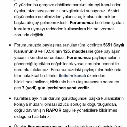
O yüzden bu çerçeve dahilinde hareket etmeyi kabul eden
üyelerimize saygılarımızı, sevgilerimizi sunuyoruz. Aksini
düşünenlere de elimizden yolunuz açık olsun demekten
başka bir şey gelmemektedir.
Forumumuz
belirlenmiş olan
kurallara uymayı reddeden kullanıcılara hizmet vermek
zorunda değildir.
Forumumuzda paylaşıma sunulan tüm içerikten
5651 Sayılı
Kanun'un 8
ve
T.C.K'nın 125. maddesi
ne göre paylaşımı
yapanın kendisi sorumludur.
Forumumuz
paylaşımcıların
gönderdiği içerikten doğabilecek yasal sorunlar nedeni ile
sorumlu tutulamaz. Forumumuzdaki paylaşımlar hakkında
tüm hukuksal bildirimler
iletisim kanalı
üzerinden
bildirilmesi halinde, bildirimin bize ulaşmasından sonra en
geç
7 (yedi) gün içerisinde yanıt verilir.
Kurallara aykırı bir durum görüldüğünde, başka kullanıcıların
konuya müdahil olması üzücü sonuçlar doğurduğundan,
doğru davranışın
RAPOR
tuşu ile yöneticilere bildirilmesi
olduğunu hatırlatırız.
Üyeler
Forumumuzun
veya başka bir forum üyesinin özel