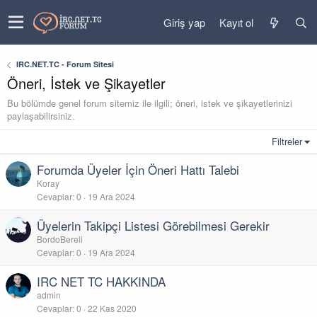
Giriş yap
Kayıt ol
IRC.NET.TC - Forum Sitesi
Öneri, İstek ve Şikayetler
Bu bölümde genel forum sitemiz ile ilgili; öneri, istek ve şikayetlerinizi
paylaşabilirsiniz.
Filtreler
Forumda Üyeler İçin Öneri Hattı Talebi
Koray
Cevaplar
0
19 Ara 2024
Üyelerin Takipçi Listesi Görebilmesi Gerekir
BordoBereli
Cevaplar
0
19 Ara 2024
IRC NET TC HAKKINDA
admin
Cevaplar
0
22 Kas 2020