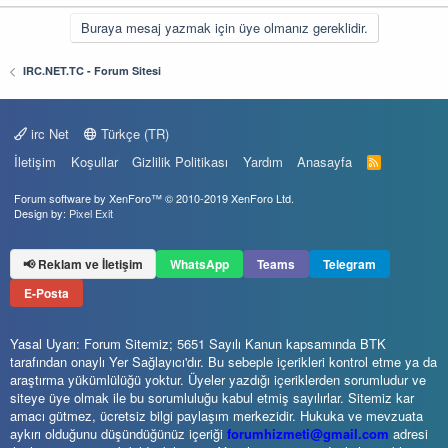
Buraya mesaj yazmak için üye olmanız gereklidir.
IRC.NET.TC - Forum Sitesi
irc Net
Türkçe (TR)
İletişim
Koşullar
Gizlilik Politikası
Yardım
Anasayfa
R
S
S
Forum software by XenForo™
© 2010-2019 XenForo Ltd.
Design by:
Pixel Exit
📢 Reklam ve İletişim
WhatsApp
Teams
Telegram
E-Posta
Yasal Uyarı: Forum Sitemiz; 5651 Sayılı Kanun kapsamında BTK
tarafından onaylı Yer Sağlayıcı'dır. Bu sebeple içerikleri kontrol etme ya da
araştırma yükümlülüğü yoktur. Üyeler yazdığı içeriklerden sorumludur ve
siteye üye olmak ile bu sorumluluğu kabul etmiş sayılırlar. Sitemiz kar
amacı gütmez, ücretsiz bilgi paylaşım merkezidir. Hukuka ve mevzuata
aykırı olduğunu düşündüğünüz içeriği
forumhizmeti@gmail.com
adresi