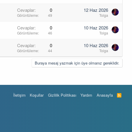
Cevaplar
0
12 Haz 2026
Görüntüleme
49
Tolga
Cevaplar
0
10 Haz 2026
Görüntüleme
46
Tolga
Cevaplar
0
10 Haz 2026
Görüntüleme
44
Tolga
Buraya mesaj yazmak için üye olmanız gereklidir.
İletişim
Koşullar
Gizlilik Politikası
Yardım
Anasayfa
R
S
S