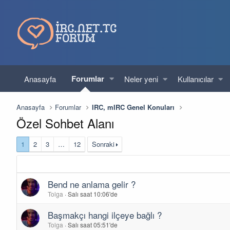
Forumlar
Anasayfa
Neler yeni
Kullanıcılar
Anasayfa
Forumlar
IRC, mIRC Genel Konuları
Özel Sohbet Alanı
1
2
3
…
12
Sonraki
Bend ne anlama gelir ?
Tolga
Salı saat 10:06'de
Başmakçı hangi ilçeye bağlı ?
Tolga
Salı saat 05:51'de