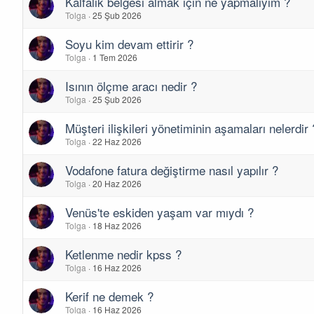
Kalfalık belgesi almak için ne yapmalıyım ?
Tolga
25 Şub 2026
Soyu kim devam ettirir ?
Tolga
1 Tem 2026
Isının ölçme aracı nedir ?
Tolga
25 Şub 2026
Müşteri ilişkileri yönetiminin aşamaları nelerdir 
Tolga
22 Haz 2026
Vodafone fatura değiştirme nasıl yapılır ?
Tolga
20 Haz 2026
Venüs'te eskiden yaşam var mıydı ?
Tolga
18 Haz 2026
Ketlenme nedir kpss ?
Tolga
16 Haz 2026
Kerif ne demek ?
Tolga
16 Haz 2026