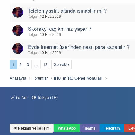
Telefon yastık altında ısınabilir mi ?
Tolga
12 Haz 2026
Skorsky kaç km hız yapar ?
Tolga
10 Haz 2026
Evde internet üzerinden nasıl para kazanılır ?
Tolga
10 Haz 2026
1
2
3
…
12
Sonraki
Anasayfa
Forumlar
IRC, mIRC Genel Konuları
irc Net
Türkçe (TR)
📢 Reklam ve İletişim
WhatsApp
Teams
Telegram
E-P