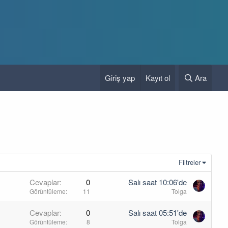
Giriş yap
Kayıt ol
Ara
Filtreler
Cevaplar
0
Salı saat 10:06'de
Görüntüleme
11
Tolga
Cevaplar
0
Salı saat 05:51'de
Görüntüleme
8
Tolga