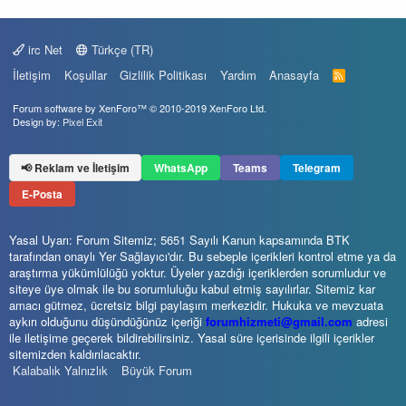
irc Net
Türkçe (TR)
İletişim
Koşullar
Gizlilik Politikası
Yardım
Anasayfa
R
S
S
Forum software by XenForo™
© 2010-2019 XenForo Ltd.
Design by:
Pixel Exit
📢 Reklam ve İletişim
WhatsApp
Teams
Telegram
E-Posta
Yasal Uyarı: Forum Sitemiz; 5651 Sayılı Kanun kapsamında BTK
tarafından onaylı Yer Sağlayıcı'dır. Bu sebeple içerikleri kontrol etme ya da
araştırma yükümlülüğü yoktur. Üyeler yazdığı içeriklerden sorumludur ve
siteye üye olmak ile bu sorumluluğu kabul etmiş sayılırlar. Sitemiz kar
amacı gütmez, ücretsiz bilgi paylaşım merkezidir. Hukuka ve mevzuata
aykırı olduğunu düşündüğünüz içeriği
forumhizmeti@gmail.com
adresi
ile iletişime geçerek bildirebilirsiniz. Yasal süre içerisinde ilgili içerikler
sitemizden kaldırılacaktır.
Kalabalık Yalnızlık
Büyük Forum