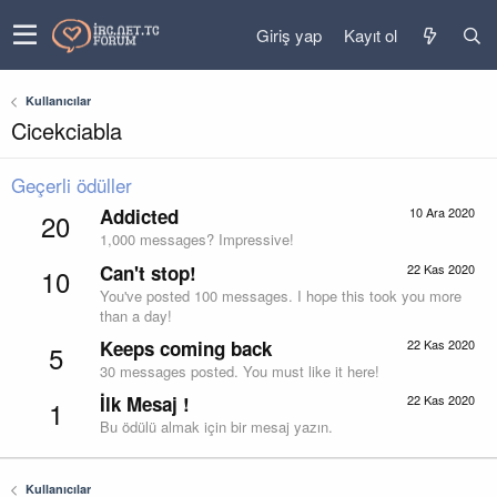
Giriş yap
Kayıt ol
Kullanıcılar
Cicekciabla
Geçerli ödüller
Addicted
10 Ara 2020
20
1,000 messages? Impressive!
Can't stop!
22 Kas 2020
10
You've posted 100 messages. I hope this took you more
than a day!
Keeps coming back
22 Kas 2020
5
30 messages posted. You must like it here!
İlk Mesaj !
22 Kas 2020
1
Bu ödülü almak için bir mesaj yazın.
Kullanıcılar