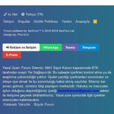
irc Net
Türkçe (TR)
İletişim
Koşullar
Gizlilik Politikası
Yardım
Anasayfa
R
S
S
Forum software by XenForo™
© 2010-2019 XenForo Ltd.
Design by:
Pixel Exit
📢 Reklam ve İletişim
WhatsApp
Teams
Telegram
E-Posta
Yasal Uyarı: Forum Sitemiz; 5651 Sayılı Kanun kapsamında BTK
tarafından onaylı Yer Sağlayıcı'dır. Bu sebeple içerikleri kontrol etme ya da
araştırma yükümlülüğü yoktur. Üyeler yazdığı içeriklerden sorumludur ve
siteye üye olmak ile bu sorumluluğu kabul etmiş sayılırlar. Sitemiz kar
amacı gütmez, ücretsiz bilgi paylaşım merkezidir. Hukuka ve mevzuata
aykırı olduğunu düşündüğünüz içeriği
forumhizmeti@gmail.com
adresi
ile iletişime geçerek bildirebilirsiniz. Yasal süre içerisinde ilgili içerikler
sitemizden kaldırılacaktır.
Kalabalık Yalnızlık
Büyük Forum