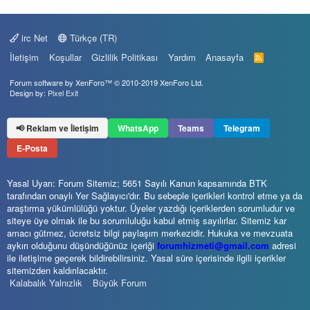
irc Net
Türkçe (TR)
İletişim
Koşullar
Gizlilik Politikası
Yardım
Anasayfa
R
S
S
Forum software by XenForo™
© 2010-2019 XenForo Ltd.
Design by:
Pixel Exit
📢 Reklam ve İletişim
WhatsApp
Teams
Telegram
E-Posta
Yasal Uyarı: Forum Sitemiz; 5651 Sayılı Kanun kapsamında BTK
tarafından onaylı Yer Sağlayıcı'dır. Bu sebeple içerikleri kontrol etme ya da
araştırma yükümlülüğü yoktur. Üyeler yazdığı içeriklerden sorumludur ve
siteye üye olmak ile bu sorumluluğu kabul etmiş sayılırlar. Sitemiz kar
amacı gütmez, ücretsiz bilgi paylaşım merkezidir. Hukuka ve mevzuata
aykırı olduğunu düşündüğünüz içeriği
forumhizmeti@gmail.com
adresi
ile iletişime geçerek bildirebilirsiniz. Yasal süre içerisinde ilgili içerikler
sitemizden kaldırılacaktır.
Kalabalık Yalnızlık
Büyük Forum