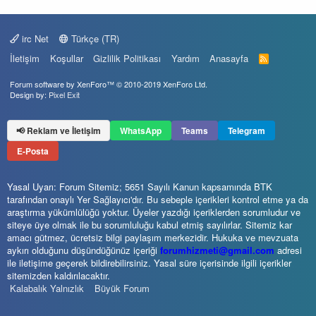
irc Net
Türkçe (TR)
İletişim
Koşullar
Gizlilik Politikası
Yardım
Anasayfa
R
S
S
Forum software by XenForo™
© 2010-2019 XenForo Ltd.
Design by:
Pixel Exit
📢 Reklam ve İletişim
WhatsApp
Teams
Telegram
E-Posta
Yasal Uyarı: Forum Sitemiz; 5651 Sayılı Kanun kapsamında BTK
tarafından onaylı Yer Sağlayıcı'dır. Bu sebeple içerikleri kontrol etme ya da
araştırma yükümlülüğü yoktur. Üyeler yazdığı içeriklerden sorumludur ve
siteye üye olmak ile bu sorumluluğu kabul etmiş sayılırlar. Sitemiz kar
amacı gütmez, ücretsiz bilgi paylaşım merkezidir. Hukuka ve mevzuata
aykırı olduğunu düşündüğünüz içeriği
forumhizmeti@gmail.com
adresi
ile iletişime geçerek bildirebilirsiniz. Yasal süre içerisinde ilgili içerikler
sitemizden kaldırılacaktır.
Kalabalık Yalnızlık
Büyük Forum