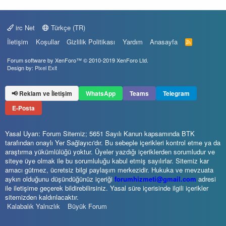
irc Net
Türkçe (TR)
İletişim
Koşullar
Gizlilik Politikası
Yardım
Anasayfa
R
S
S
Forum software by XenForo™
© 2010-2019 XenForo Ltd.
Design by:
Pixel Exit
📢 Reklam ve İletişim
WhatsApp
Teams
Telegram
E-Posta
Yasal Uyarı: Forum Sitemiz; 5651 Sayılı Kanun kapsamında BTK
tarafından onaylı Yer Sağlayıcı'dır. Bu sebeple içerikleri kontrol etme ya da
araştırma yükümlülüğü yoktur. Üyeler yazdığı içeriklerden sorumludur ve
siteye üye olmak ile bu sorumluluğu kabul etmiş sayılırlar. Sitemiz kar
amacı gütmez, ücretsiz bilgi paylaşım merkezidir. Hukuka ve mevzuata
aykırı olduğunu düşündüğünüz içeriği
forumhizmeti@gmail.com
adresi
ile iletişime geçerek bildirebilirsiniz. Yasal süre içerisinde ilgili içerikler
sitemizden kaldırılacaktır.
Kalabalık Yalnızlık
Büyük Forum