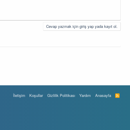
Cevap yazmak için giriş yap yada kayıt ol.
İletişim
Koşullar
Gizlilik Politikası
Yardım
Anasayfa
R
S
S