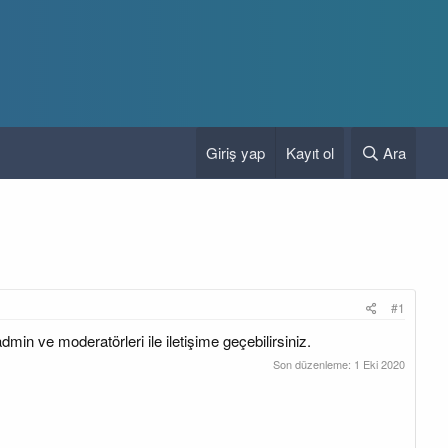
Giriş yap
Kayıt ol
Ara
#1
min ve moderatörleri ile iletişime geçebilirsiniz.
Son düzenleme:
1 Eki 2020