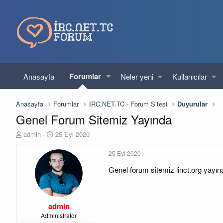
Forumlar
Anasayfa
Neler yeni
Kullanıcılar
Anasayfa
Forumlar
IRC.NET.TC - Forum Sitesi
Duyurular
Genel Forum Sitemiz Yayında
K
B
admin
25 Eyl 2020
o
a
n
ş
25 Eyl 2020
u
l
Genel forum sitemiz linct.org yayına
y
a
u
n
b
g
a
ı
admin
ş
ç
l
t
Administrator