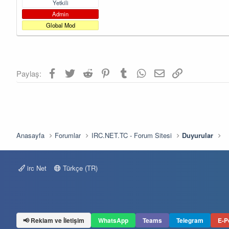
a
a
Yetkili
t
r
Admin
a
i
Global Mod
n
h
i
Facebook
Twitter
Reddit
Pinterest
Tumblr
WhatsApp
E-posta
Link
Paylaş:
Anasayfa
Forumlar
IRC.NET.TC - Forum Sitesi
Duyurular
irc Net
Türkçe (TR)
📢 Reklam ve İletişim
WhatsApp
Teams
Telegram
E-P