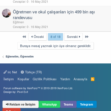
Cevaplar
0
16 May 2021
Öğretmen ve okul çalışanları için 499 bin aşı
randevusu
Eğitmen
Cevaplar
0
16 May 2021
First
Last
Önceki
8 of 18
Sonraki
Buraya mesaj yazmak için üye olmanız gereklidir.
Eğlenelim, Öğrenelim
irc Net
Türkçe (TR)
İletişim
Koşullar
Gizlilik Politikası
Yardım
Anasayfa
R
S
S
Forum software by XenForo™
© 2010-2019 XenForo Ltd.
Design by:
Pixel Exit
📢 Reklam ve İletişim
WhatsApp
Teams
Telegram