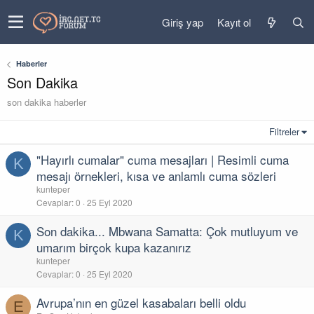
Giriş yap
Kayıt ol
Haberler
Son Dakika
son dakika haberler
Filtreler
"Hayırlı cumalar" cuma mesajları | Resimli cuma
K
mesajı örnekleri, kısa ve anlamlı cuma sözleri
kunteper
Cevaplar
0
25 Eyl 2020
Son dakika... Mbwana Samatta: Çok mutluyum ve
K
umarım birçok kupa kazanırız
kunteper
Cevaplar
0
25 Eyl 2020
Avrupa’nın en güzel kasabaları belli oldu
E