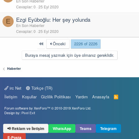
En Son Haberler
Cevaplar
0
25 Eyl 2020
Ezgi Eyüboğlu: Her şey yolunda
E
En Son Haberler
Cevaplar
0
25 Eyl 2020
First
Önceki
2226 of 2226
Buraya mesaj yazmak için üye olmanız gereklidir.
Haberler
irc Net
Türkçe (TR)
İletişim
Koşullar
Gizlilik Politikası
Yardım
Anasayfa
R
S
S
Forum software by XenForo™
© 2010-2019 XenForo Ltd.
Design by:
Pixel Exit
📢 Reklam ve İletişim
WhatsApp
Teams
Telegram
E-Posta