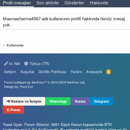
Profil mesajları
Son aktivite
Gönderiler
Hakkında
bhavnasharma4567 adlı kullanıcının profili hakkında henüz mesaj
yok.
Kullanıcılar
irc Net
Türkçe (TR)
İletişim
Koşullar
Gizlilik Politikası
Yardım
Anasayfa
R
S
S
Forum software by XenForo™
© 2010-2019 XenForo Ltd.
Design by:
Pixel Exit
📢 Reklam ve İletişim
WhatsApp
Teams
Telegram
E-Posta
Yasal Uyarı: Forum Sitemiz; 5651 Sayılı Kanun kapsamında BTK
tarafından onaylı Yer Sağlayıcı'dır. Bu sebeple içerikleri kontrol etme ya da