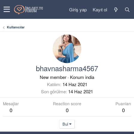
Giriş yap
Kayıt ol
Kullanıcılar
bhavnasharma4567
New member
·
Konum
india
Katılım
14 Haz 2021
Son görülme
14 Haz 2021
Mesajlar
Reaction score
Puanları
0
0
0
Bul