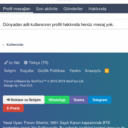
Profil mesajları
Son aktivite
Gönderiler
Hakkında
Dünyadan adlı kullanıcının profili hakkında henüz mesaj yok.
Kullanıcılar
irc Net
Türkçe (TR)
İletişim
Koşullar
Gizlilik Politikası
Yardım
Anasayfa
R
S
S
Forum software by XenForo™
© 2010-2019 XenForo Ltd.
Design by:
Pixel Exit
📢 Reklam ve İletişim
WhatsApp
Teams
Telegram
E-Posta
Yasal Uyarı: Forum Sitemiz; 5651 Sayılı Kanun kapsamında BTK
tarafından onaylı Yer Sağlayıcı'dır. Bu sebeple içerikleri kontrol etme ya da