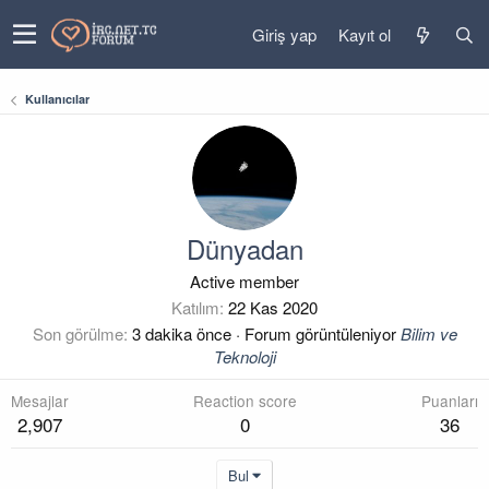
Giriş yap
Kayıt ol
Kullanıcılar
Dünyadan
Active member
Katılım
22 Kas 2020
Son görülme
3 dakika önce
·
Forum görüntüleniyor
Bilim ve
Teknoloji
Mesajlar
Reaction score
Puanları
2,907
0
36
Bul