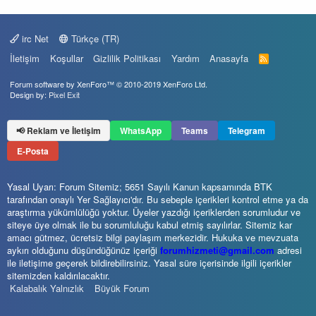
irc Net
Türkçe (TR)
İletişim
Koşullar
Gizlilik Politikası
Yardım
Anasayfa
R
S
S
Forum software by XenForo™
© 2010-2019 XenForo Ltd.
Design by:
Pixel Exit
📢 Reklam ve İletişim
WhatsApp
Teams
Telegram
E-Posta
Yasal Uyarı: Forum Sitemiz; 5651 Sayılı Kanun kapsamında BTK
tarafından onaylı Yer Sağlayıcı'dır. Bu sebeple içerikleri kontrol etme ya da
araştırma yükümlülüğü yoktur. Üyeler yazdığı içeriklerden sorumludur ve
siteye üye olmak ile bu sorumluluğu kabul etmiş sayılırlar. Sitemiz kar
amacı gütmez, ücretsiz bilgi paylaşım merkezidir. Hukuka ve mevzuata
aykırı olduğunu düşündüğünüz içeriği
forumhizmeti@gmail.com
adresi
ile iletişime geçerek bildirebilirsiniz. Yasal süre içerisinde ilgili içerikler
sitemizden kaldırılacaktır.
Kalabalık Yalnızlık
Büyük Forum