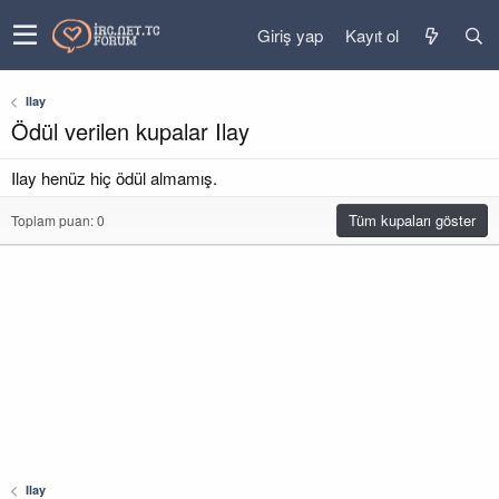
Giriş yap
Kayıt ol
Ilay
Ödül verilen kupalar Ilay
Ilay henüz hiç ödül almamış.
Tüm kupaları göster
Toplam puan: 0
Ilay