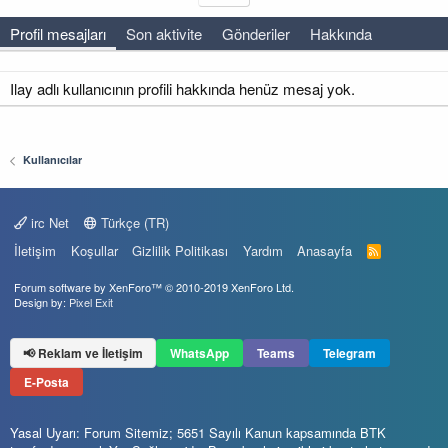
Profil mesajları
Son aktivite
Gönderiler
Hakkında
Ilay adlı kullanıcının profili hakkında henüz mesaj yok.
Kullanıcılar
irc Net
Türkçe (TR)
İletişim
Koşullar
Gizlilik Politikası
Yardım
Anasayfa
R
S
S
Forum software by XenForo™
© 2010-2019 XenForo Ltd.
Design by:
Pixel Exit
📢 Reklam ve İletişim
WhatsApp
Teams
Telegram
E-Posta
Yasal Uyarı: Forum Sitemiz; 5651 Sayılı Kanun kapsamında BTK