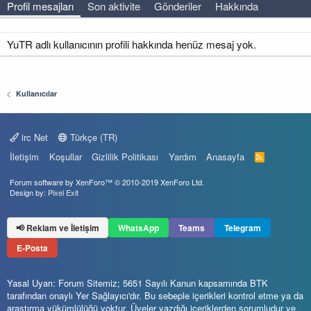
Profil mesajları
Son aktivite
Gönderiler
Hakkında
YuTR adlı kullanıcının profili hakkında henüz mesaj yok.
Kullanıcılar
irc Net
Türkçe (TR)
İletişim
Koşullar
Gizlilik Politikası
Yardım
Anasayfa
R
S
S
Forum software by XenForo™
© 2010-2019 XenForo Ltd.
Design by:
Pixel Exit
📢 Reklam ve İletişim
WhatsApp
Teams
Telegram
E-Posta
Yasal Uyarı: Forum Sitemiz; 5651 Sayılı Kanun kapsamında BTK
tarafından onaylı Yer Sağlayıcı'dır. Bu sebeple içerikleri kontrol etme ya da
araştırma yükümlülüğü yoktur. Üyeler yazdığı içeriklerden sorumludur ve