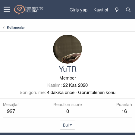
Giriş yap
Kayıt ol
Kullanıcılar
YuTR
Member
Katılım
22 Kas 2020
Son görülme
4 dakika önce
·
Görüntülenen konu
Mesajlar
Reaction score
Puanları
927
0
16
Bul