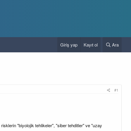
Giriş yap
Kayıt ol
Ara
#1
lerin "biyolojik tehlikeler", "siber tehditler" ve "uzay