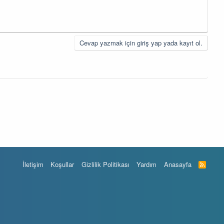
Cevap yazmak için giriş yap yada kayıt ol.
İletişim
Koşullar
Gizlilik Politikası
Yardım
Anasayfa
R
S
S