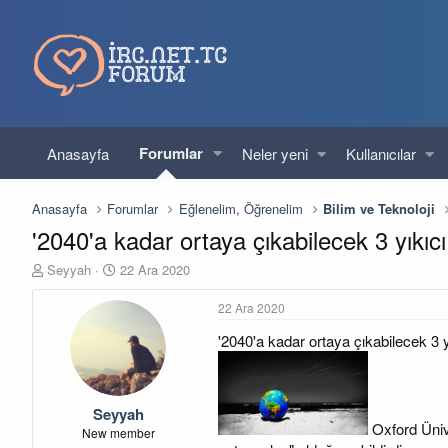
Forumlar
Anasayfa
Neler yeni
Kullanıcılar
Anasayfa
Forumlar
Eğlenelim, Öğrenelim
Bilim ve Teknoloji
'2040'a kadar ortaya çıkabilecek 3 yıkıcı 
K
B
Seyyah
22 Ara 2020
o
a
n
ş
22 Ara 2020
u
l
'2040'a kadar ortaya çıkabilecek 3 yı
y
a
u
n
b
g
a
ı
Seyyah
ş
ç
Oxford Ünive
l
t
New member