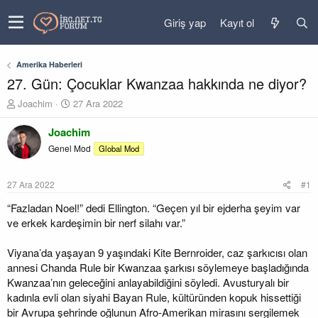
Giriş yap
Kayıt ol
Amerika Haberleri
27. Gün: Çocuklar Kwanzaa hakkında ne diyor?
K
B
Joachim
27 Ara 2022
o
a
n
ş
Joachim
u
l
Genel Mod
Global Mod
y
a
u
n
b
g
27 Ara 2022
#1
a
ı
ş
ç
“Fazladan Noel!” dedi Ellington. “Geçen yıl bir ejderha şeyim var
l
t
ve erkek kardeşimin bir nerf silahı var.”
a
a
t
r
Viyana’da yaşayan 9 yaşındaki Kite Bernroider, caz şarkıcısı olan
a
i
annesi Chanda Rule bir Kwanzaa şarkısı söylemeye başladığında
n
h
Kwanzaa’nın geleceğini anlayabildiğini söyledi. Avusturyalı bir
i
kadınla evli olan siyahi Bayan Rule, kültüründen kopuk hissettiği
bir Avrupa şehrinde oğlunun Afro-Amerikan mirasını sergilemek