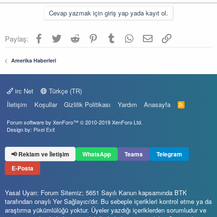
Cevap yazmak için giriş yap yada kayıt ol.
Facebook
Twitter
Reddit
Pinterest
Tumblr
WhatsApp
E-posta
Link
Paylaş:
Amerika Haberleri
irc Net
Türkçe (TR)
İletişim
Koşullar
Gizlilik Politikası
Yardım
Anasayfa
R
S
S
Forum software by XenForo™
© 2010-2019 XenForo Ltd.
Design by:
Pixel Exit
📢 Reklam ve İletişim
WhatsApp
Teams
Telegram
E-Posta
Yasal Uyarı: Forum Sitemiz; 5651 Sayılı Kanun kapsamında BTK
tarafından onaylı Yer Sağlayıcı'dır. Bu sebeple içerikleri kontrol etme ya da
araştırma yükümlülüğü yoktur. Üyeler yazdığı içeriklerden sorumludur ve