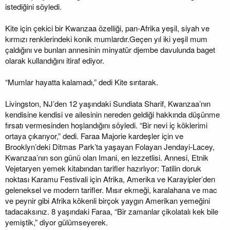
istediğini söyledi.
Kite için çekici bir Kwanzaa özelliği, pan-Afrika yeşil, siyah ve
kırmızı renklerindeki konik mumlardır.Geçen yıl iki yeşil mum
çaldığını ve bunları annesinin minyatür djembe davulunda baget
olarak kullandığını itiraf ediyor.
“Mumlar hayatta kalamadı,” dedi Kite sırıtarak.
Livingston, NJ’den 12 yaşındaki Sundiata Sharif, Kwanzaa’nın
kendisine kendisi ve ailesinin nereden geldiği hakkında düşünme
fırsatı vermesinden hoşlandığını söyledi. “Bir nevi iç köklerimi
ortaya çıkarıyor,” dedi. Faraa Majorie kardeşler için ve
Brooklyn’deki Ditmas Park’ta yaşayan Folayan Jendayi-Lacey,
Kwanzaa’nın son günü olan Imani, en lezzetlisi. Annesi, Etnik
Vejetaryen yemek kitabından tarifler hazırlıyor: Tatilin doruk
noktası Karamu Festivali için Afrika, Amerika ve Karayipler’den
geleneksel ve modern tarifler. Mısır ekmeği, karalahana ve mac
ve peynir gibi Afrika kökenli birçok yaygın Amerikan yemeğini
tadacaksınız. 8 yaşındaki Faraa, “Bir zamanlar çikolatalı kek bile
yemiştik,” diyor gülümseyerek.