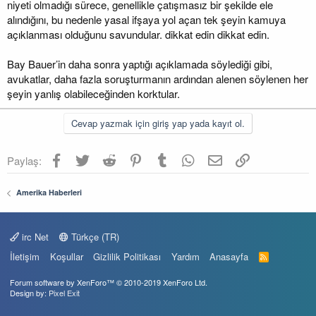
niyeti olmadığı sürece, genellikle çatışmasız bir şekilde ele
alındığını, bu nedenle yasal ifşaya yol açan tek şeyin kamuya
açıklanması olduğunu savundular. dikkat edin dikkat edin.
Bay Bauer’in daha sonra yaptığı açıklamada söylediği gibi,
avukatlar, daha fazla soruşturmanın ardından alenen söylenen her
şeyin yanlış olabileceğinden korktular.
Cevap yazmak için giriş yap yada kayıt ol.
Facebook
Twitter
Reddit
Pinterest
Tumblr
WhatsApp
E-posta
Link
Paylaş:
Amerika Haberleri
irc Net
Türkçe (TR)
İletişim
Koşullar
Gizlilik Politikası
Yardım
Anasayfa
R
S
S
Forum software by XenForo™
© 2010-2019 XenForo Ltd.
Design by:
Pixel Exit