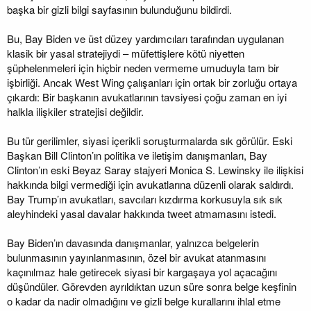
başka bir gizli bilgi sayfasının bulunduğunu bildirdi.
Bu, Bay Biden ve üst düzey yardımcıları tarafından uygulanan
klasik bir yasal stratejiydi – müfettişlere kötü niyetten
şüphelenmeleri için hiçbir neden vermeme umuduyla tam bir
işbirliği. Ancak West Wing çalışanları için ortak bir zorluğu ortaya
çıkardı: Bir başkanın avukatlarının tavsiyesi çoğu zaman en iyi
halkla ilişkiler stratejisi değildir.
Bu tür gerilimler, siyasi içerikli soruşturmalarda sık görülür. Eski
Başkan Bill Clinton’ın politika ve iletişim danışmanları, Bay
Clinton’ın eski Beyaz Saray stajyeri Monica S. Lewinsky ile ilişkisi
hakkında bilgi vermediği için avukatlarına düzenli olarak saldırdı.
Bay Trump’ın avukatları, savcıları kızdırma korkusuyla sık sık
aleyhindeki yasal davalar hakkında tweet atmamasını istedi.
Bay Biden’ın davasında danışmanlar, yalnızca belgelerin
bulunmasının yayınlanmasının, özel bir avukat atanmasını
kaçınılmaz hale getirecek siyasi bir kargaşaya yol açacağını
düşündüler. Görevden ayrıldıktan uzun süre sonra belge keşfinin
o kadar da nadir olmadığını ve gizli belge kurallarını ihlal etme