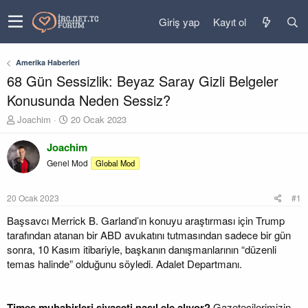
Giriş yap
Kayıt ol
Amerika Haberleri
68 Gün Sessizlik: Beyaz Saray Gizli Belgeler
Konusunda Neden Sessiz?
K
B
Joachim
20 Ocak 2023
o
a
n
ş
Joachim
u
l
Genel Mod
Global Mod
y
a
u
n
b
g
20 Ocak 2023
#1
a
ı
ş
ç
Başsavcı Merrick B. Garland’ın konuyu araştırması için Trump
l
t
tarafından atanan bir ABD avukatını tutmasından sadece bir gün
a
a
sonra, 10 Kasım itibariyle, başkanın danışmanlarının “düzenli
t
r
temas halinde” olduğunu söyledi. Adalet Departmanı.
a
i
n
h
i
Times muhabirleri siyaseti nasıl ele alıyor?
Gazetecilerimizin