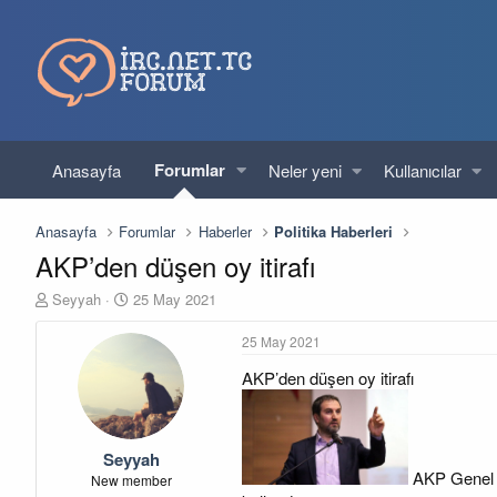
Forumlar
Anasayfa
Neler yeni
Kullanıcılar
Anasayfa
Forumlar
Haberler
Politika Haberleri
AKP’den düşen oy itirafı
K
B
Seyyah
25 May 2021
o
a
n
ş
25 May 2021
u
l
AKP’den düşen oy itirafı
y
a
u
n
b
g
a
ı
Seyyah
ş
ç
AKP Genel B
l
t
New member