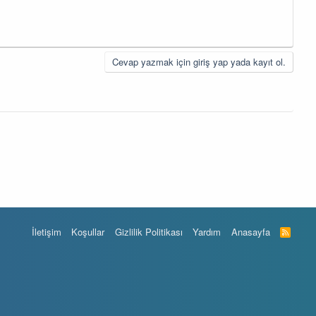
Cevap yazmak için giriş yap yada kayıt ol.
İletişim
Koşullar
Gizlilik Politikası
Yardım
Anasayfa
R
S
S