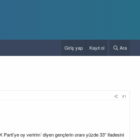
Giriş yap
Kayıt ol
Ara
#1
rti’ye oy veririm’ diyen gençlerin oranı yüzde 33” ifadesini