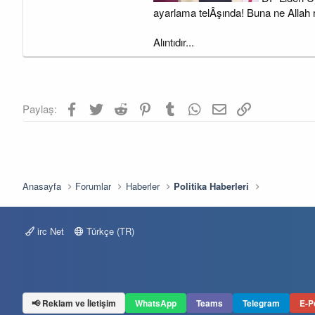
a
a
ayarlama telÂşında! Buna ne Allah r
t
r
a
i
n
h
Alıntıdır...
i
Facebook
Twitter
Reddit
Pinterest
Tumblr
WhatsApp
E-posta
Link
Paylaş:
Anasayfa
Forumlar
Haberler
Politika Haberleri
irc Net
Türkçe (TR)
📢 Reklam ve İletişim
WhatsApp
Teams
Telegram
E-P