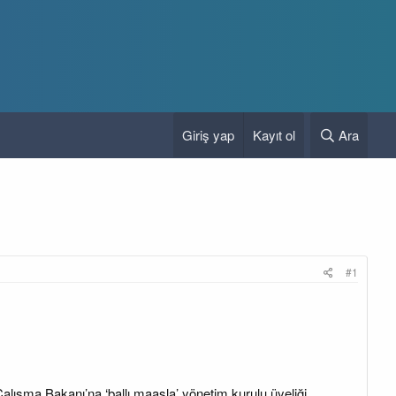
Giriş yap
Kayıt ol
Ara
#1
 Çalışma Bakanı’na ‘ballı maaşla’ yönetim kurulu üyeliği