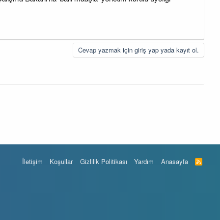
Cevap yazmak için giriş yap yada kayıt ol.
İletişim
Koşullar
Gizlilik Politikası
Yardım
Anasayfa
R
S
S