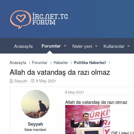
Forumlar
Anasayfa
Neler yeni
Kullanıcılar
Anasayfa
Forumlar
Haberler
Politika Haberleri
Allah da vatandaş da razı olmaz
K
B
Seyyah
8 May 2021
o
a
n
ş
8 May 2021
u
l
Allah da vatandaş da razı olmaz
y
a
u
n
b
g
a
ı
Seyyah
ş
ç
l
t
New member
DP Lideri Uy