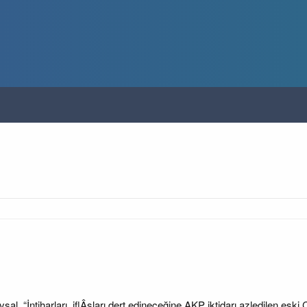
sal, “İntiharları, iflÂsları dert edineceğine AKP iktidarı azledilen eski