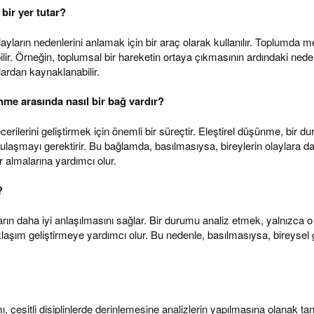
bir yer tutar?
yların nedenlerini anlamak için bir araç olarak kullanılır. Toplumda me
lir. Örneğin, toplumsal bir hareketin ortaya çıkmasının ardındaki nede
lardan kaynaklanabilir.
ünme arasında nasıl bir bağ vardır?
erilerini geliştirmek için önemli bir süreçtir. Eleştirel düşünme, bir
laşmayı gerektirir. Bu bağlamda, basılmasıysa, bireylerin olaylara daha 
r almalarına yardımcı olur.
?
arın daha iyi anlaşılmasını sağlar. Bir durumu analiz etmek, yalnızca 
klaşım geliştirmeye yardımcı olur. Bu nedenle, basılmasıysa, bireysel
çeşitli disiplinlerde derinlemesine analizlerin yapılmasına olanak tanı