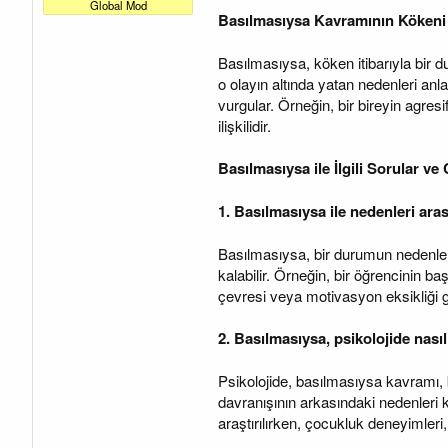
a
a
Global Mod
t
r
Basılmasıysa Kavramının Kökeni
a
i
n
h
Basılmasıysa, köken itibarıyla bir d
i
o olayın altında yatan nedenleri anl
vurgular. Örneğin, bir bireyin agresi
ilişkilidir.
Basılmasıysa ile İlgili Sorular ve
1. Basılmasıysa ile nedenleri aras
Basılmasıysa, bir durumun nedenlerin
kalabilir. Örneğin, bir öğrencinin b
çevresi veya motivasyon eksikliği gib
2. Basılmasıysa, psikolojide nasıl 
Psikolojide, basılmasıysa kavramı, bi
davranışının arkasındaki nedenleri 
araştırılırken, çocukluk deneyimleri