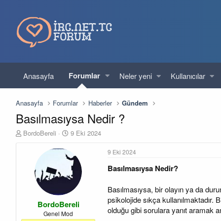
Forumlar
Anasayfa
Neler yeni
Kullanıcılar
Anasayfa
Forumlar
Haberler
Gündem
Basılmasıysa Nedir ?
K
B
BordoBereli
9 Eki 2024
o
a
n
ş
9 Eki 2024
u
l
Basılmasıysa Nedir?
y
a
u
n
b
g
Basılmasıysa, bir olayın ya da durum
a
ı
psikolojide sıkça kullanılmaktadır. 
BordoBereli
ş
ç
olduğu gibi sorulara yanıt aramak am
l
t
Genel Mod