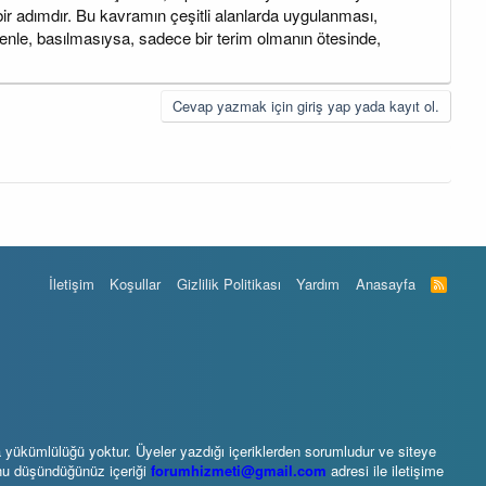
 bir adımdır. Bu kavramın çeşitli alanlarda uygulanması,
denle, basılmasıysa, sadece bir terim olmanın ötesinde,
Cevap yazmak için giriş yap yada kayıt ol.
İletişim
Koşullar
Gizlilik Politikası
Yardım
Anasayfa
R
S
S
 yükümlülüğü yoktur. Üyeler yazdığı içeriklerden sorumludur ve siteye
unu düşündüğünüz içeriği
forumhizmeti@gmail.com
adresi ile iletişime