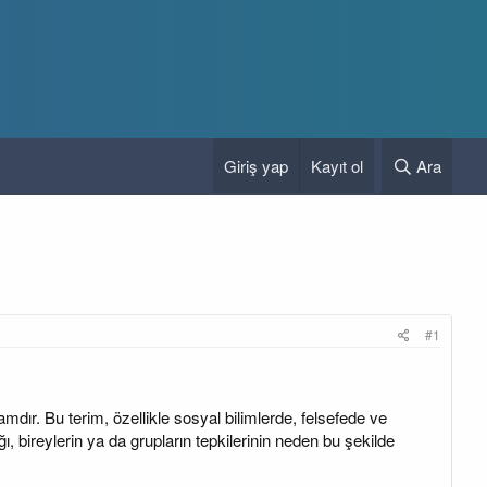
Giriş yap
Kayıt ol
Ara
#1
dır. Bu terim, özellikle sosyal bilimlerde, felsefede ve
ı, bireylerin ya da grupların tepkilerinin neden bu şekilde