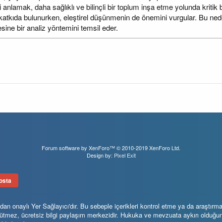
 anlamak, daha sağlıklı ve bilinçli bir toplum inşa etme yolunda kritik
e katkıda bulunurken, eleştirel düşünmenin de önemini vurgular. Bu ne
sine bir analiz yöntemini temsil eder.
Forum software by XenForo™
© 2010-2019 XenForo Ltd.
Design by:
Pixel Exit
osta
 onaylı Yer Sağlayıcı'dır. Bu sebeple içerikleri kontrol etme ya da araştırma
 gütmez, ücretsiz bilgi paylaşım merkezidir. Hukuka ve mevzuata aykırı olduğ