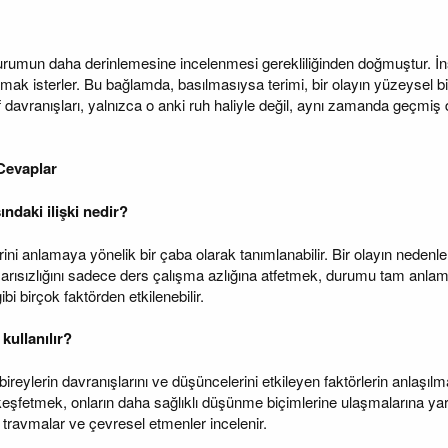
urumun daha derinlemesine incelenmesi gerekliliğinden doğmuştur. İnsanl
amak isterler. Bu bağlamda, basılmasıysa terimi, bir olayın yüzeysel bi
f davranışları, yalnızca o anki ruh haliyle değil, aynı zamanda geçmiş de
 Cevaplar
ındaki ilişki nedir?
i anlamaya yönelik bir çaba olarak tanımlanabilir. Bir olayın nedenleri
aşarısızlığını sadece ders çalışma azlığına atfetmek, durumu tam anlam
i birçok faktörden etkilenebilir.
kullanılır?
reylerin davranışlarını ve düşüncelerini etkileyen faktörlerin anlaşılmas
keşfetmek, onların daha sağlıklı düşünme biçimlerine ulaşmalarına yar
, travmalar ve çevresel etmenler incelenir.