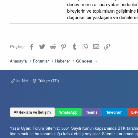
deneyimlerin altında yatan nedenleri
bireylerin ve toplumların gelişimin
düşünsel bir yaklaşımı ve derinleme
Facebook
Twitter
Reddit
Pinterest
Tumblr
WhatsApp
E-posta
Link
Paylaş:
Anasayfa
Forumlar
Haberler
Gündem
irc Net
Türkçe (TR)
📢 Reklam ve İletişim
WhatsApp
Teams
Telegram
E-P
Yasal Uyarı: Forum Sitemiz; 5651 Sayılı Kanun kapsamında BTK tarafından
üye olmak ile bu sorumluluğu kabul etmiş sayılırlar. Sitemiz kar amacı