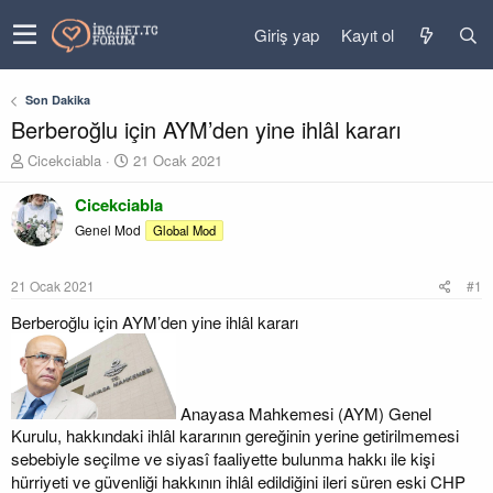
Giriş yap
Kayıt ol
Son Dakika
Berberoğlu için AYM’den yine ihlâl kararı
K
B
Cicekciabla
21 Ocak 2021
o
a
n
ş
Cicekciabla
u
l
Genel Mod
Global Mod
y
a
u
n
b
g
21 Ocak 2021
#1
a
ı
ş
ç
Berberoğlu için AYM’den yine ihlâl kararı
l
t
a
a
t
r
a
i
Anayasa Mahkemesi (AYM) Genel
n
h
Kurulu, hakkındaki ihlâl kararının gereğinin yerine getirilmemesi
i
sebebiyle seçilme ve siyasî faaliyette bulunma hakkı ile kişi
hürriyeti ve güvenliği hakkının ihlâl edildiğini ileri süren eski CHP