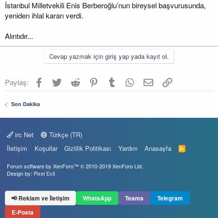
İstanbul Milletvekili Enis Berberoğlu’nun bireysel başvurusunda,
yeniden ihlal kararı verdi.
Alıntıdır...
Cevap yazmak için giriş yap yada kayıt ol.
Facebook
Twitter
Reddit
Pinterest
Tumblr
WhatsApp
E-posta
Link
Paylaş:
Son Dakika
irc Net
Türkçe (TR)
İletişim
Koşullar
Gizlilik Politikası
Yardım
Anasayfa
R
S
S
Forum software by XenForo™
© 2010-2019 XenForo Ltd.
Design by:
Pixel Exit
📢 Reklam ve İletişim
WhatsApp
Teams
Telegram
E-Posta