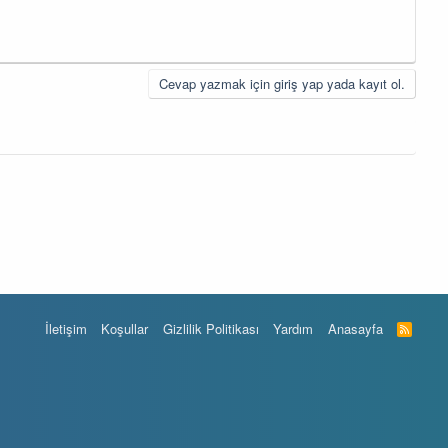
Cevap yazmak için giriş yap yada kayıt ol.
İletişim
Koşullar
Gizlilik Politikası
Yardım
Anasayfa
R
S
S