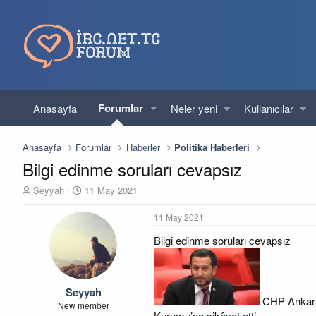
Forumlar
Anasayfa
Neler yeni
Kullanıcılar
Anasayfa
Forumlar
Haberler
Politika Haberleri
Bilgi edinme soruları cevapsız
K
B
Seyyah
11 May 2021
o
a
n
ş
11 May 2021
u
l
Bilgi edinme soruları cevapsız
y
a
u
n
b
g
a
ı
Seyyah
ş
ç
CHP Ankara M
l
t
New member
Kurumu’na şikâyet etti.