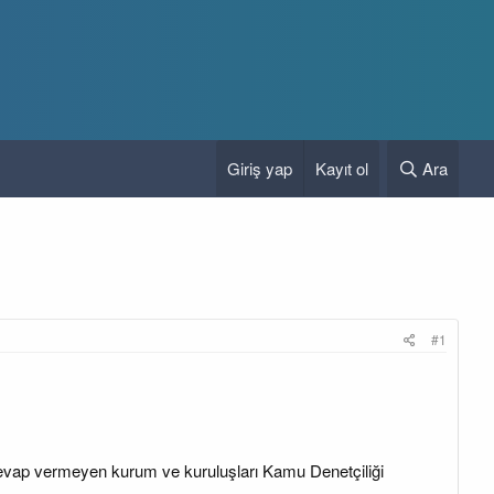
Giriş yap
Kayıt ol
Ara
#1
 cevap vermeyen kurum ve kuruluşları Kamu Denetçiliği