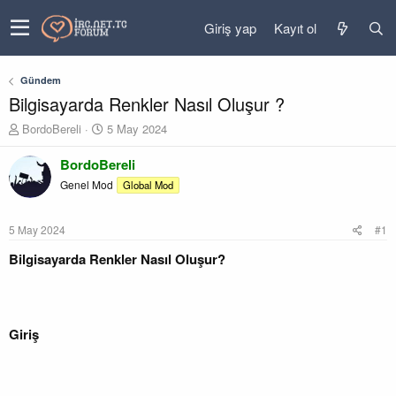
Giriş yap
Kayıt ol
Gündem
Bilgisayarda Renkler Nasıl Oluşur ?
K
B
BordoBereli
5 May 2024
o
a
n
ş
BordoBereli
u
l
Genel Mod
Global Mod
y
a
u
n
b
g
5 May 2024
#1
a
ı
ş
ç
Bilgisayarda Renkler Nasıl Oluşur?
l
t
a
a
t
r
a
i
Giriş
n
h
i