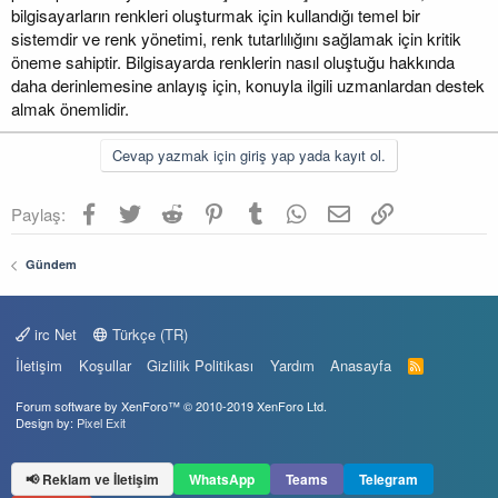
bilgisayarların renkleri oluşturmak için kullandığı temel bir
sistemdir ve renk yönetimi, renk tutarlılığını sağlamak için kritik
öneme sahiptir. Bilgisayarda renklerin nasıl oluştuğu hakkında
daha derinlemesine anlayış için, konuyla ilgili uzmanlardan destek
almak önemlidir.
Cevap yazmak için giriş yap yada kayıt ol.
Facebook
Twitter
Reddit
Pinterest
Tumblr
WhatsApp
E-posta
Link
Paylaş:
Gündem
irc Net
Türkçe (TR)
İletişim
Koşullar
Gizlilik Politikası
Yardım
Anasayfa
R
S
S
Forum software by XenForo™
© 2010-2019 XenForo Ltd.
Design by:
Pixel Exit
📢 Reklam ve İletişim
WhatsApp
Teams
Telegram