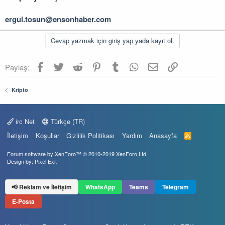
ergul.tosun@ensonhaber.com
Cevap yazmak için giriş yap yada kayıt ol.
Facebook
Twitter
Reddit
Pinterest
Tumblr
WhatsApp
E-posta
Link
Paylaş:
Kripto
irc Net
Türkçe (TR)
İletişim
Koşullar
Gizlilik Politikası
Yardım
Anasayfa
R
S
S
Forum software by XenForo™
© 2010-2019 XenForo Ltd.
Design by:
Pixel Exit
📢 Reklam ve İletişim
WhatsApp
Teams
Telegram
E-Posta