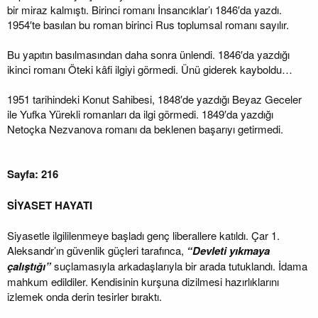
bir miraz kalmıştı. Birinci romanı İnsancıklar’ı 1846′da yazdı.
1954′te basılan bu roman birinci Rus toplumsal romanı sayılır.
Bu yapıtın basılmasından daha sonra ünlendi. 1846′da yazdığı
ikinci romanı Öteki kâfi ilgiyi görmedi. Ünü giderek kayboldu…
1951 tarihindeki Konut Sahibesi, 1848′de yazdığı Beyaz Geceler
ile Yufka Yürekli romanları da ilgi görmedi. 1849′da yazdığı
Netoçka Nezvanova romanı da beklenen başarıyı getirmedi.
Sayfa: 216
SİYASET HAYATI
Siyasetle ilgililenmeye başladı genç liberallere katıldı. Çar 1.
Aleksandr’ın güvenlik güçleri tarafınca,
“Devleti yıkmaya
çalıştığı”
suçlamasıyla arkadaşlarıyla bir arada tutuklandı. İdama
mahkum edildiler. Kendisinin kurşuna dizilmesi hazırlıklarını
izlemek onda derin tesirler bıraktı.