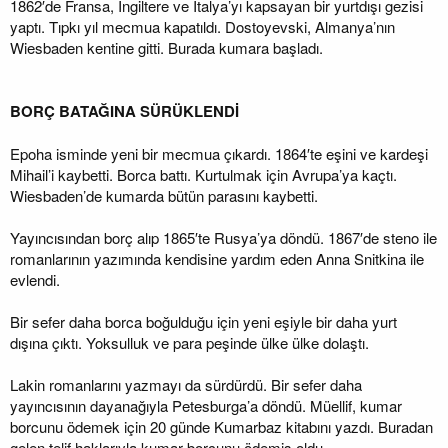
1862′de Fransa, İngiltere ve İtalya’yı kapsayan bir yurtdışı gezisi
yaptı. Tıpkı yıl mecmua kapatıldı. Dostoyevski, Almanya’nın
Wiesbaden kentine gitti. Burada kumara başladı.
BORÇ BATAĞINA SÜRÜKLENDİ
Epoha isminde yeni bir mecmua çıkardı. 1864′te eşini ve kardeşi
Mihail’i kaybetti. Borca battı. Kurtulmak için Avrupa’ya kaçtı.
Wiesbaden’de kumarda bütün parasını kaybetti.
Yayıncısından borç alıp 1865′te Rusya’ya döndü. 1867′de steno ile
romanlarının yazımında kendisine yardım eden Anna Snitkina ile
evlendi.
Bir sefer daha borca boğulduğu için yeni eşiyle bir daha yurt
dışına çıktı. Yoksulluk ve para peşinde ülke ülke dolaştı.
Lakin romanlarını yazmayı da sürdürdü. Bir sefer daha
yayıncısının dayanağıyla Petesburga’a döndü. Müellif, kumar
borcunu ödemek için 20 günde Kumarbaz kitabını yazdı. Buradan
gelen telif haklarıyla kumar borcunu ödemiş oldu.