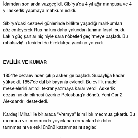
İdamdan son anda vazgeçildi, Sibirya’da 4 yıl ağır mahpusa ve 4
yıl askerlik yapmaya mahkum edildi.
Sibirya’daki cezaevi günlerinde birlikte yaşadığı mahkumları
gözlemleyerek Rus halkını daha yakından tanıma fırsatı buldu.
Lakin güç şartlar niçiniyle sara nöbetleri geçirmeye başladı. Bu
rahatsızlığın tesirleri de biroldukça yapıtına yansıdı.
EVLİLİK VE KUMAR
1854′te cezaevinden çıkıp askerliğe başladı. Subaylığa kadar
yükseldi. 1857′de dul bir bayanla evlendi. Bu evlilik maddi
meselelerini artırdı. tekrar yazmaya karar verdi. Askerlik
cezasının da bitmesi üzerine Petesburg’a döndü. Yeni Çar 2.
Aleksandr’ı destekledi.
Kardeşi Mihail ile bir arada “Vremya” isimli bir mecmua çıkardı. Bu
mecmua ve mecmuada yayınlanan romanları bir daha
tanınmasını ve eski ününü kazanmasını sağladı.