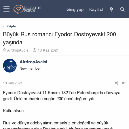
Giriş yap
Kayıt ol
Kripto
Büyük Rus romancı Fyodor Dostoyevski 200
yaşında
K
B
AirdropAvcisi
13 Kas 2021
o
a
n
ş
AirdropAvcisi
u
l
New member
y
a
u
n
b
g
13 Kas 2021
#1
a
ı
ş
ç
Fyodor Dostoyevski 11 Kasım 1821’de Petersburg’da dünyaya
l
t
geldi. Ünlü muharririn bugün 200’üncü doğum yılı.
a
a
t
r
Kutlu olsun…
a
i
n
h
Rus ve dünya edebiyatının emsalsiz en değerli ve büyük
i
romancılarından olan Dostoyevski, bir fazlaca roman yazdı.