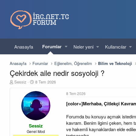
Forumlar
Anasayfa
Neler yeni
Kullanıcılar
Anasayfa
Forumlar
Eğlenelim, Öğrenelim
Bilim ve Teknoloji
Çekirdek aile nedir sosyoloji ?
K
B
Sessiz
8 Tem 2026
o
a
n
ş
8 Tem 2026
u
l
[color=]Merhaba, Çitlekçi Kavram
y
a
u
n
b
g
Forumda bu konuyu açmak istedim çü
a
ı
kavram. Benim ilgimi çeken, hem tar
Sessiz
ş
ç
ve hakemli kaynaklardan elde edilen 
l
t
Genel Mod
tartışacağız.