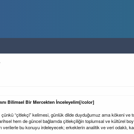
ını Bilimsel Bir Mercekten İnceleyelim[/color]
nkü “çitlekçi” kelimesi, günlük dilde duyduğumuz ama kökeni ve topl
ihsel hem de güncel bağlamda çitlekçiliğin toplumsal ve kültürel boyu
verilerle bu konuyu irdeleyecek; erkeklerin analitik ve veri odaklı, ka