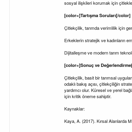
sosyal ilişkileri korumak için çitlek
[color=]Tartışma Soruları[/color]
Çitlekçilik, tarımda verimlilik için g
Erkeklerin stratejik ve kadınların em
Dijitalleşme ve modern tarım teknolojil
[color=]Sonuç ve Değerlendirme[
Çitlekçilik, basit bir tarımsal uygul
odaklı bakış açısı, çitlekçiliğin st
yardımcı olur. Küresel ve yerel bağ
için kritik öneme sahiptir.
Kaynaklar:
Kaya, A. (2017). Kırsal Alanlarda M