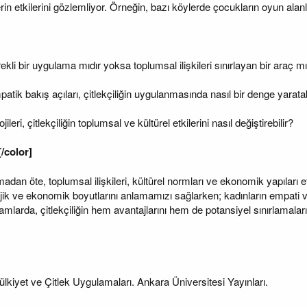
lerin etkilerini gözlemliyor. Örneğin, bazı köylerde çocukların oyun ala
erekli bir uygulama mıdır yoksa toplumsal ilişkileri sınırlayan bir araç mı
patik bakış açıları, çitlekçiliğin uygulanmasında nasıl bir denge yaratab
eri, çitlekçiliğin toplumsal ve kültürel etkilerini nasıl değiştirebilir?
/color]
amadan öte, toplumsal ilişkileri, kültürel normları ve ekonomik yapıları e
ratejik ve ekonomik boyutlarını anlamamızı sağlarken; kadınların empati 
lamlarda, çitlekçiliğin hem avantajlarını hem de potansiyel sınırlamal
ülkiyet ve Çitlek Uygulamaları. Ankara Üniversitesi Yayınları.