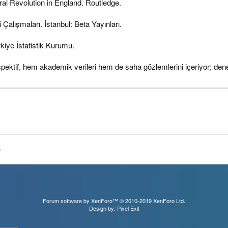
ral Revolution in England. Routledge.
 Çalışmaları. İstanbul: Beta Yayınları.
rkiye İstatistik Kurumu.
ktif, hem akademik verileri hem de saha gözlemlerini içeriyor; deneyi
Forum software by XenForo™
© 2010-2019 XenForo Ltd.
Design by:
Pixel Exit