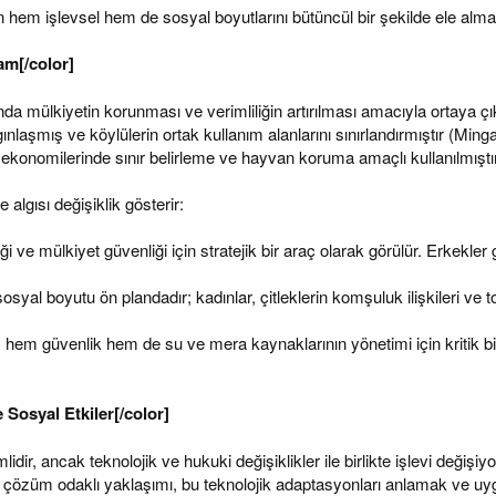
ğin hem işlevsel hem de sosyal boyutlarını bütüncül bir şekilde ele alma
am[/color]
rında mülkiyetin korunması ve verimliliğin artırılması amacıyla ortaya ç
gınlaşmış ve köylülerin ortak kullanım alanlarını sınırlandırmıştır (Min
y ekonomilerinde sınır belirleme ve hayvan koruma amaçlı kullanılmıştır
ve algısı değişiklik gösterir:
liği ve mülkiyet güvenliği için stratejik bir araç olarak görülür. Erkekl
osyal boyutu ön plandadır; kadınlar, çitleklerin komşuluk ilişkileri ve to
ilik, hem güvenlik hem de su ve mera kaynaklarının yönetimi için kritik 
Sosyal Etkiler[/color]
dir, ancak teknolojik ve hukuki değişiklikler ile birlikte işlevi değişiyor.
ve çözüm odaklı yaklaşımı, bu teknolojik adaptasyonları anlamak ve uyg