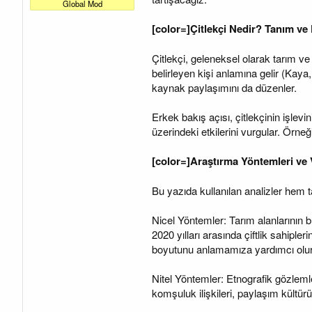
a
a
Global Mod
t
r
a
i
[color=]Çitlekçi Nedir? Tanım ve
n
h
i
Çitlekçi, geleneksel olarak tarım ve h
belirleyen kişi anlamına gelir (Kaya,
kaynak paylaşımını da düzenler.
Erkek bakış açısı, çitlekçinin işlevi
üzerindeki etkilerini vurgular. Örneğ
[color=]Araştırma Yöntemleri ve V
Bu yazıda kullanılan analizler hem ta
Nicel Yöntemler: Tarım alanlarının b
2020 yılları arasında çiftlik sahipler
boyutunu anlamamıza yardımcı olur
Nitel Yöntemler: Etnografik gözlemler 
komşuluk ilişkileri, paylaşım kültürü