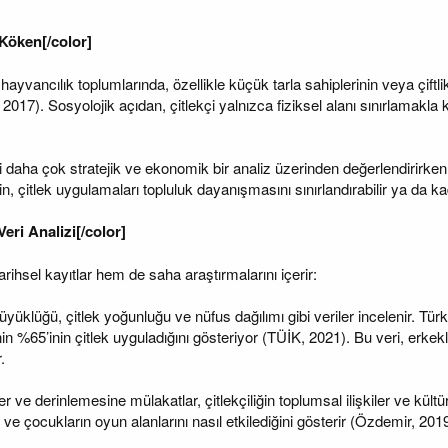
 Köken[/color]
ayvancılık toplumlarında, özellikle küçük tarla sahiplerinin veya çiftlik s
 2017). Sosyolojik açıdan, çitlekçi yalnızca fiziksel alanı sınırlamakla
ni daha çok stratejik ve ekonomik bir analiz üzerinden değerlendirirken; k
in, çitlek uygulamaları topluluk dayanışmasını sınırlandırabilir ya da kad
eri Analizi[/color]
rihsel kayıtlar hem de saha araştırmalarını içerir:
üyüklüğü, çitlek yoğunluğu ve nüfus dağılımı gibi veriler incelenir. Tü
inin %65’inin çitlek uyguladığını gösteriyor (TÜİK, 2021). Bu veri, erkekl
.
ve derinlemesine mülakatlar, çitlekçiliğin toplumsal ilişkiler ve kültürel
 ve çocukların oyun alanlarını nasıl etkilediğini gösterir (Özdemir, 2019