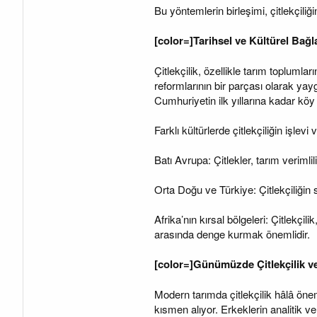
Bu yöntemlerin birleşimi, çitlekçili
[color=]Tarihsel ve Kültürel Bağl
Çitlekçilik, özellikle tarım toplumla
reformlarının bir parçası olarak yay
Cumhuriyetin ilk yıllarına kadar kö
Farklı kültürlerde çitlekçiliğin işlevi 
Batı Avrupa: Çitlekler, tarım verimli
Orta Doğu ve Türkiye: Çitlekçiliğin s
Afrika’nın kırsal bölgeleri: Çitlekç
arasında denge kurmak önemlidir.
[color=]Günümüzde Çitlekçilik ve 
Modern tarımda çitlekçilik hâlâ önemli
kısmen alıyor. Erkeklerin analitik 