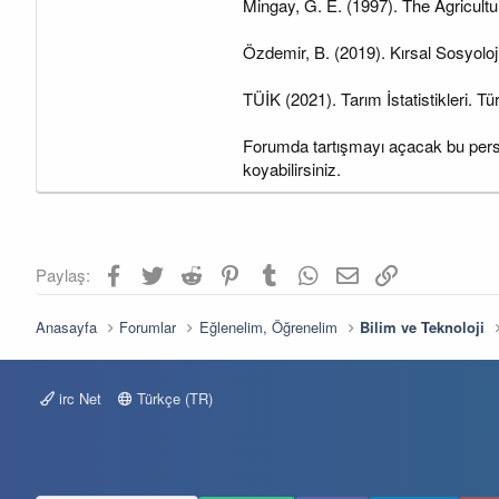
Mingay, G. E. (1997). The Agricultu
Özdemir, B. (2019). Kırsal Sosyoloji
TÜİK (2021). Tarım İstatistikleri. Tü
Forumda tartışmayı açacak bu perspe
koyabilirsiniz.
Facebook
Twitter
Reddit
Pinterest
Tumblr
WhatsApp
E-posta
Link
Paylaş:
Anasayfa
Forumlar
Eğlenelim, Öğrenelim
Bilim ve Teknoloji
irc Net
Türkçe (TR)