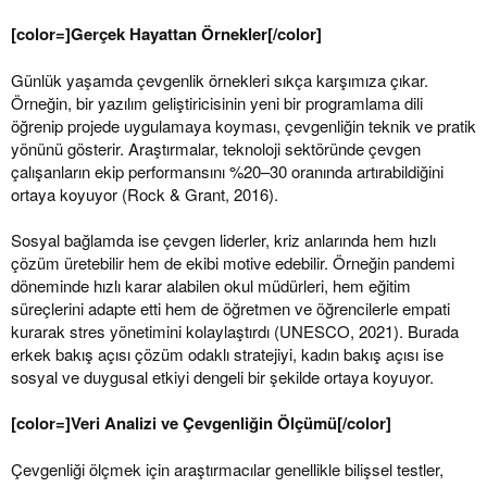
[color=]Gerçek Hayattan Örnekler[/color]
Günlük yaşamda çevgenlik örnekleri sıkça karşımıza çıkar.
Örneğin, bir yazılım geliştiricisinin yeni bir programlama dili
öğrenip projede uygulamaya koyması, çevgenliğin teknik ve pratik
yönünü gösterir. Araştırmalar, teknoloji sektöründe çevgen
çalışanların ekip performansını %20–30 oranında artırabildiğini
ortaya koyuyor (Rock & Grant, 2016).
Sosyal bağlamda ise çevgen liderler, kriz anlarında hem hızlı
çözüm üretebilir hem de ekibi motive edebilir. Örneğin pandemi
döneminde hızlı karar alabilen okul müdürleri, hem eğitim
süreçlerini adapte etti hem de öğretmen ve öğrencilerle empati
kurarak stres yönetimini kolaylaştırdı (UNESCO, 2021). Burada
erkek bakış açısı çözüm odaklı stratejiyi, kadın bakış açısı ise
sosyal ve duygusal etkiyi dengeli bir şekilde ortaya koyuyor.
[color=]Veri Analizi ve Çevgenliğin Ölçümü[/color]
Çevgenliği ölçmek için araştırmacılar genellikle bilişsel testler,