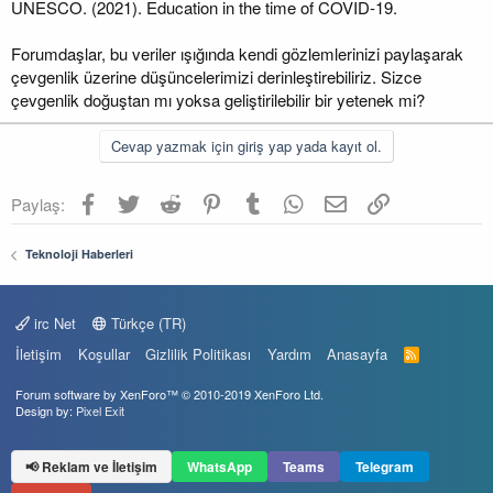
UNESCO. (2021). Education in the time of COVID-19.
Forumdaşlar, bu veriler ışığında kendi gözlemlerinizi paylaşarak
çevgenlik üzerine düşüncelerimizi derinleştirebiliriz. Sizce
çevgenlik doğuştan mı yoksa geliştirilebilir bir yetenek mi?
Cevap yazmak için giriş yap yada kayıt ol.
Facebook
Twitter
Reddit
Pinterest
Tumblr
WhatsApp
E-posta
Link
Paylaş:
Teknoloji Haberleri
irc Net
Türkçe (TR)
İletişim
Koşullar
Gizlilik Politikası
Yardım
Anasayfa
R
S
S
Forum software by XenForo™
© 2010-2019 XenForo Ltd.
Design by:
Pixel Exit
📢 Reklam ve İletişim
WhatsApp
Teams
Telegram