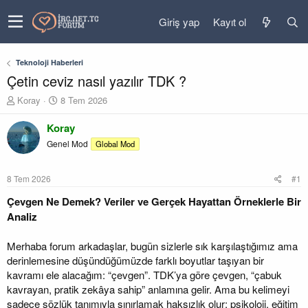
Giriş yap
Kayıt ol
Teknoloji Haberleri
Çetin ceviz nasıl yazılır TDK ?
K
B
Koray
8 Tem 2026
o
a
n
ş
Koray
u
l
Genel Mod
Global Mod
y
a
u
n
b
g
8 Tem 2026
#1
a
ı
ş
ç
Çevgen Ne Demek? Veriler ve Gerçek Hayattan Örneklerle Bir
l
t
Analiz
a
a
t
r
Merhaba forum arkadaşlar, bugün sizlerle sık karşılaştığımız ama
a
i
derinlemesine düşündüğümüzde farklı boyutlar taşıyan bir
n
h
i
kavramı ele alacağım: “çevgen”. TDK’ya göre çevgen, “çabuk
kavrayan, pratik zekâya sahip” anlamına gelir. Ama bu kelimeyi
sadece sözlük tanımıyla sınırlamak haksızlık olur; psikoloji, eğitim