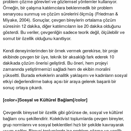
problem çözme görevleri ve gözlemsel yöntemler kullanıyor.
Örneğin, bir çalışma katılımcılara beklenmedik bir problem
senaryosu sunmuş ve çözüm sürelerini ölçmüş (Friedman &
Miyake, 2004). Sonuçlar, çevgen bireylerin ortalama çözüm
süresinin 12 dakika, diğer katılımcıların ise 20 dakika olduğunu
gösterdi. Bu veriler, çevgenliğin sadece teorik değil, ölçülebilir ve
somut bir özellik olduğunu kanıtlıyor.
Kendi deneyimlerimden bir örnek vermek gerekirse, bir proje
ekibinde çevgen bir üye, teknik bir aksaklığı fark ederek 10
dakikada çözüm önerisi geliştirdi. Bu öneri, hem projeyi
zamanında yetiştirmemizi sağladı hem de ekibin moralini
yükseltti. Burada erkeklerin analitik yaklaşımı ve kadınların sosyal
etkiyi değerlendirme bakış açısı bir araya gelerek başarılı bir
sonuç ortaya çıkardı.
[color=]Sosyal ve Kültürel Bağlam[/color]
Çevgenlik bireysel bir özellik gibi görünse de, sosyal ve kültürel
bağlam onu şekillendirir. Kolektivist toplumlarda çevgen bireyler,
grup normlarını ve sosyal beklentileri hızlı bir şekilde kavrayarak
uyum sağlar. Bireyci toplumlarda ise problem çözme ve yenilik