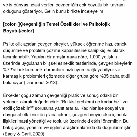
ve iş dünyasındaki veriler, çevgenliğin çok boyutlu bir kavram
olduğunu gösteriyor. Gelin bunu birlikte inceleyelim.
[color=]Çevgenliğin Temel Özellikleri ve Psikolojik
Boyutu[/color]
Psikolojik açıdan çevgen bireyler, yüksek öğrenme hızı, esnek
düşünme ve problem çözme kapasitesine sahip kişiler olarak
tanımlanabilir. Yapılan bir araştırmaya göre, 1.000 yetişkin
üzerinde uygulanan bilişsel esneklik testlerinde, çevgen bireylerin
%72’si beklenmedik durumlara hızlı uyum sağlayabiliyor ve
karmaşık problemleri çözmede diğer gruba göre %35 daha etkili
bulunuyor (Diamond, 2013).
Erkekler çoğu zaman çevgenliği pratik ve sonuç odaklı bir
yetenek olarak değerlendirir; “Bu kişi problemi ne kadar hızlı ve
etkili çözebilir?” sorusuna yanıt ararlar. Kadınlar ise sosyal ve
duygusal etkilerini ön plana çıkarır; çevgen bireyin ekip içindeki
ilişkileri nasıl yönettiği ve topluluk üzerindeki etkisi önemlidir. Bu
bakış açısı, yönetim ve eğitim araştırmalarında da doğrulanmıştır
(Eagly & Carli, 2020).