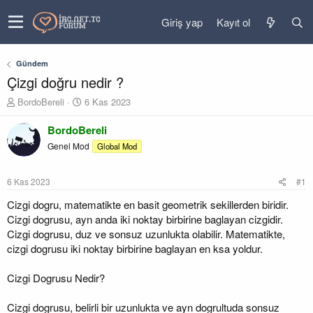
Giriş yap
Kayıt ol
Gündem
Çizgi doğru nedir ?
K
B
BordoBereli
6 Kas 2023
o
a
n
ş
BordoBereli
u
l
Genel Mod
Global Mod
y
a
u
n
b
g
6 Kas 2023
#1
a
ı
ş
ç
Cizgi dogru, matematikte en basit geometrik sekillerden biridir.
l
t
Cizgi dogrusu, ayn anda iki noktay birbirine baglayan cizgidir.
a
a
Cizgi dogrusu, duz ve sonsuz uzunlukta olabilir. Matematikte,
t
r
cizgi dogrusu iki noktay birbirine baglayan en ksa yoldur.
a
i
n
h
Cizgi Dogrusu Nedir?
i
Cizgi dogrusu, belirli bir uzunlukta ve ayn dogrultuda sonsuz