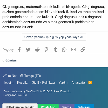
Cizgi dogrusu, matematikte cok kullansl bir ogedir. Cizgi dogrusu,
duzlem geometrinde onemlidir ve bircok fiziksel ve matematiksel
problemlerin cozumunde kullanlr. Cizgi dogrusu, coklu dogrusal
denklemlerin cozumunde ve bircok geometrik problemlerin
cozumunde kullanlr.
Cevap yazmak için giriş yap yada kayıt ol.
Facebook
Twitter
Reddit
Pinterest
Tumblr
WhatsApp
E-posta
Link
Paylaş:
Gündem
irc Net
Türkçe (TR)
İletişim
Koşullar
Gizlilik Politikası
Yardım
Anasayfa
R
S
S
Forum software by XenForo™
© 2010-2019 XenForo Ltd.
Design by:
Pixel Exit
📢 Reklam ve İletişim
WhatsApp
Teams
Telegram