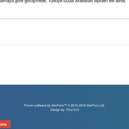
lamaya göre görüşmede, Türkiye-Suudi Arabistan ilişkileri ele alındı.
Forum software by XenForo™
© 2010-2019 XenForo Ltd.
Design by:
Pixel Exit
osta