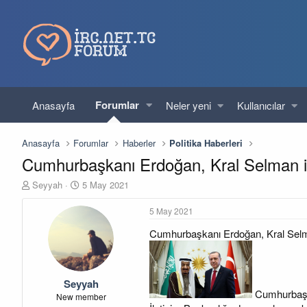
Forumlar
Anasayfa
Neler yeni
Kullanıcılar
Anasayfa
Forumlar
Haberler
Politika Haberleri
Cumhurbaşkanı Erdoğan, Kral Selman i
K
B
Seyyah
5 May 2021
o
a
n
ş
5 May 2021
u
l
Cumhurbaşkanı Erdoğan, Kral Selm
y
a
u
n
b
g
a
ı
Seyyah
ş
ç
Cumhurbaşka
l
t
New member