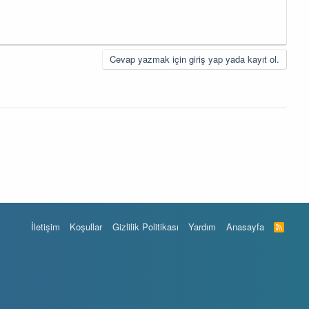
Cevap yazmak için giriş yap yada kayıt ol.
İletişim
Koşullar
Gizlilik Politikası
Yardım
Anasayfa
R
S
S