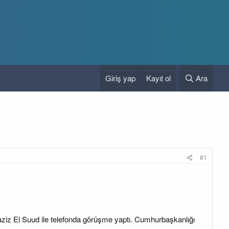
Giriş yap
Kayıt ol
Ara
#1
iz El Suud ile telefonda görüşme yaptı. Cumhurbaşkanlığı