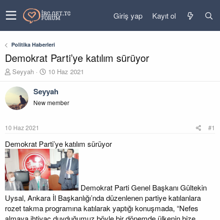
Giriş yap
Kayıt ol
Politika Haberleri
Demokrat Parti’ye katılım sürüyor
K
B
Seyyah
10 Haz 2021
o
a
n
ş
Seyyah
u
l
New member
y
a
u
n
b
g
10 Haz 2021
#1
a
ı
ş
ç
Demokrat Parti’ye katılım sürüyor
l
t
a
a
t
r
a
i
n
h
Demokrat Parti Genel Başkanı Gültekin
i
Uysal, Ankara İl Başkanlığı’nda düzenlenen partiye katılanlara
rozet takma programına katılarak yaptığı konuşmada, “Nefes
almaya ihtiyaç duyduğumuz böyle bir dönemde ülkenin bize