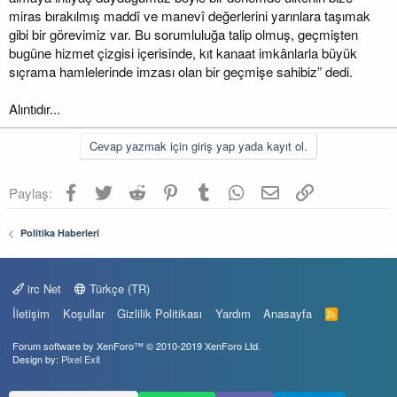
miras bırakılmış maddî ve manevî değerlerini yarınlara taşımak
gibi bir görevimiz var. Bu sorumluluğa talip olmuş, geçmişten
bugüne hizmet çizgisi içerisinde, kıt kanaat imkânlarla büyük
sıçrama hamlelerinde imzası olan bir geçmişe sahibiz” dedi.
Alıntıdır...
Cevap yazmak için giriş yap yada kayıt ol.
Facebook
Twitter
Reddit
Pinterest
Tumblr
WhatsApp
E-posta
Link
Paylaş:
Politika Haberleri
irc Net
Türkçe (TR)
İletişim
Koşullar
Gizlilik Politikası
Yardım
Anasayfa
R
S
S
Forum software by XenForo™
© 2010-2019 XenForo Ltd.
Design by:
Pixel Exit