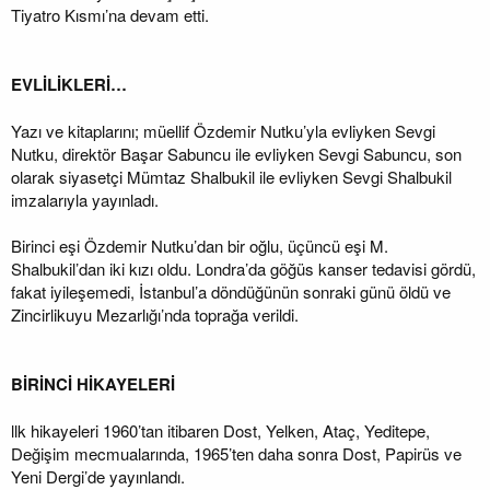
Tiyatro Kısmı’na devam etti.
EVLİLİKLERİ…
Yazı ve kitaplarını; müellif Özdemir Nutku’yla evliyken Sevgi
Nutku, direktör Başar Sabuncu ile evliyken Sevgi Sabuncu, son
olarak siyasetçi Mümtaz Shalbukil ile evliyken Sevgi Shalbukil
imzalarıyla yayınladı.
Birinci eşi Özdemir Nutku’dan bir oğlu, üçüncü eşi M.
Shalbukil’dan iki kızı oldu. Londra’da göğüs kanser tedavisi gördü,
fakat iyileşemedi, İstanbul’a döndüğünün sonraki günü öldü ve
Zincirlikuyu Mezarlığı’nda toprağa verildi.
BİRİNCİ HİKAYELERİ
llk hikayeleri 1960’tan itibaren Dost, Yelken, Ataç, Yeditepe,
Değişim mecmualarında, 1965’ten daha sonra Dost, Papirüs ve
Yeni Dergi’de yayınlandı.