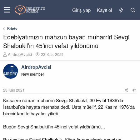
Giriş yap
Kayıt ol
Kripto
Edebiyatımızın mahzun bayan muharriri Sevgi
Shalbukil’ın 45’inci vefat yıldönümü
K
B
AirdropAvcisi
23 Kas 2021
o
a
n
ş
AirdropAvcisi
u
l
New member
y
a
u
n
b
g
23 Kas 2021
#1
a
ı
ş
ç
Kıssa ve roman muharriri Sevgi Shalbukil, 30 Eylül 1936’da
l
t
İstanbul’da hayata merhaba dedi. Usta müellif, 22 Kasım 1976’da
a
a
birebir kentte hayatını yitirdi.
t
r
a
i
Bugün Sevgi Shalbukil’ın 45’inci vefat yıldönümü…
n
h
i
Bu vesileyle Sevgi Shalbukil’ı, Kitap Ayracı olarak sevgi ve