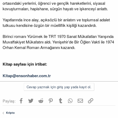
ortasındaki yerlerini, öğrenci ve gençlik hareketlerini, siyasal
kovuşturmaları, hapishane, sürgün hayatı ve işkenceyi anlattı.
Yapıtlarında ince alay, açıksözlü bir anlatım ve toplumsal adalet
tutkusu kendisine özgün bir müelliflik kişiliği kazandırdı.
Birinci romanı Yürümek ile TRT 1970 Sanat Mükafatları Yarışında
Muvaffakiyet Mükafatını aldı. Yenişehir’de Bir Öğlen Vakti ile 1974
Orhan Kemal Roman Armağanını kazandı.
Kitap sayfası için irtibat:
Kitap@ensonhaber.com.tr
Cevap yazmak için giriş yap yada kayıt ol.
Facebook
Twitter
Reddit
Pinterest
Tumblr
WhatsApp
E-posta
Link
Paylaş:
Kripto