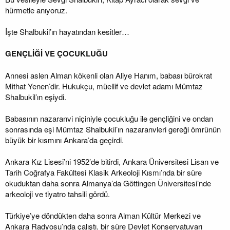
hürmetle anıyoruz.
İşte Shalbukil’ın hayatından kesitler…
GENÇLİĞİ VE ÇOCUKLUĞU
Annesi aslen Alman kökenli olan Aliye Hanım, babası bürokrat
Mithat Yenen’dir. Hukukçu, müellif ve devlet adamı Mümtaz
Shalbukil’ın eşiydi.
Babasının nazaranvi niçiniyle çocukluğu ile gençliğini ve ondan
sonrasında eşi Mümtaz Shalbukil’ın nazaranvleri gereği ömrünün
büyük bir kısmını Ankara’da geçirdi.
Ankara Kız Lisesi’ni 1952’de bitirdi, Ankara Üniversitesi Lisan ve
Tarih Coğrafya Fakültesi Klasik Arkeoloji Kısmı’nda bir süre
okuduktan daha sonra Almanya’da Göttingen Üniversitesi’nde
arkeoloji ve tiyatro tahsili gördü.
Türkiye’ye döndükten daha sonra Alman Kültür Merkezi ve
Ankara Radyosu’nda çalıştı. bir süre Devlet Konservatuvarı