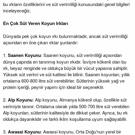
bu ırkların özelliklerini ve süt verimliliği konusundaki genel bilgileri
inceleyeceğiz.
En Çok Süt Veren Koyun Irkları
Dünyada pek çok koyun ırkı bulunmaktadır, ancak süt verimliliği
açısından en öne çıkan ırklar şunlardır:
1.
Saanen Koyunu
: Saanen koyunu, süt verimliliği açısından
dünya çapında en tanınmış koyun ırkıdır. İsviçre kökenli olan bu
ırk, beyaz renginde ve oldukça büyük bir vücut yapısına sahiptir.
Yüksek süt verimi ve süt kalitesi ile bilinir. Saanen koyunları, yıllık
ortalama 600-800 litre süt verebilirler. Sütlerinin yüksek yağ ve
protein içeriği, peynir yapımı için ideal bir seçenektir.
2.
Alp Koyunu
: Alp koyunu, Almanya kökenli olup, özellikle süt
verimiyle tanınır. Ortalama olarak yılda 500-700 litre süt verebilen
Alp koyunları, sütlerinin kalitesiyle de dikkat çeker. Ayrıca, bu ırk
oldukça dayanıklıdır ve farklı iklim koşullarına uyum sağlayabilir.
3.
Awassi Koyunu
: Awassi koyunu, Orta Doğu'nun yerel bir