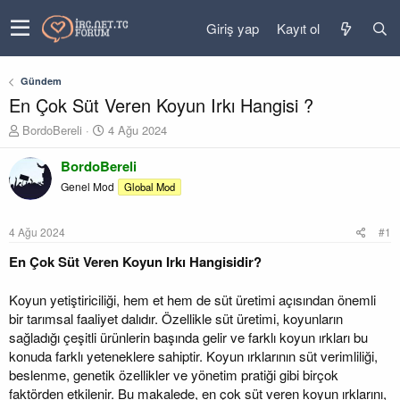
Giriş yap
Kayıt ol
Gündem
En Çok Süt Veren Koyun Irkı Hangisi ?
K
B
BordoBereli
4 Ağu 2024
o
a
n
ş
BordoBereli
u
l
Genel Mod
Global Mod
y
a
u
n
b
g
4 Ağu 2024
#1
a
ı
ş
ç
En Çok Süt Veren Koyun Irkı Hangisidir?
l
t
a
a
Koyun yetiştiriciliği, hem et hem de süt üretimi açısından önemli
t
r
bir tarımsal faaliyet dalıdır. Özellikle süt üretimi, koyunların
a
i
sağladığı çeşitli ürünlerin başında gelir ve farklı koyun ırkları bu
n
h
i
konuda farklı yeteneklere sahiptir. Koyun ırklarının süt verimliliği,
beslenme, genetik özellikler ve yönetim pratiği gibi birçok
faktörden etkilenir. Bu makalede, en çok süt veren koyun ırklarını,