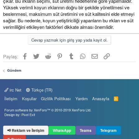
çıkar. Bu ırkların seçimi, süt üretimi hedeflerine göre yapılmalıdır.
Yüksek verimli koyun ırklarının doğru bir şekilde yönetilmesi ve
beslenmesi, maksimum süt üretimini ve süt kalitesini elde etmeyi
sağlar. Bu nedenle, koyun yetiştiriciliği yapanların bu ırkları ve süt
verimliliğini etkileyen faktörleri dikkate alması önemlidir.
Cevap yazmak için giriş yap yada kayıt ol.
Facebook
Twitter
Reddit
Pinterest
Tumblr
WhatsApp
E-posta
Link
Paylaş:
Gündem
irc Net
Türkçe (TR)
İletişim
Koşullar
Gizlilik Politikası
Yardım
Anasayfa
R
S
S
Forum software by XenForo™
© 2010-2019 XenForo Ltd.
Design by:
Pixel Exit
📢 Reklam ve İletişim
WhatsApp
Teams
Telegram